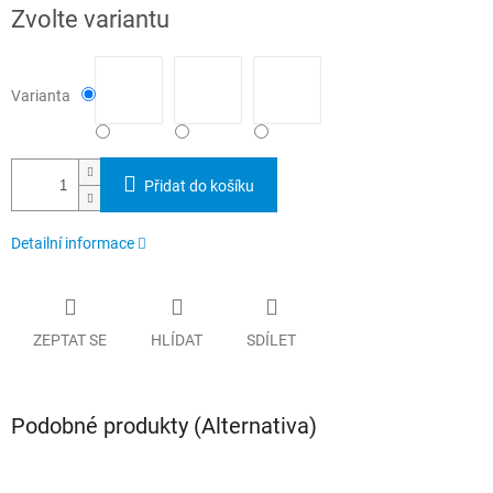
Měrná
Zvolte variantu
cena:
Varianta
Přidat do košíku
Detailní informace
ZEPTAT SE
HLÍDAT
SDÍLET
Podobné produkty (Alternativa)