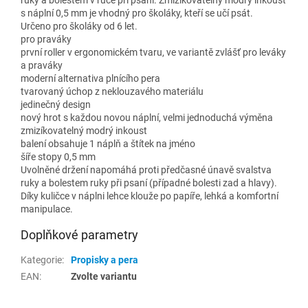
s náplní 0,5 mm je vhodný pro školáky, kteří se učí psát.
Určeno pro školáky od 6 let.
pro praváky
první roller v ergonomickém tvaru, ve variantě zvlášť pro leváky
a praváky
moderní alternativa plnícího pera
tvarovaný úchop z neklouzavého materiálu
jedinečný design
nový hrot s každou novou náplní, velmi jednoduchá výměna
zmizíkovatelný modrý inkoust
balení obsahuje 1 náplň a štítek na jméno
šíře stopy 0,5 mm
Uvolněné držení napomáhá proti předčasné únavě svalstva
ruky a bolestem ruky při psaní (případné bolesti zad a hlavy).
Díky kuličce v náplni lehce klouže po papíře, lehká a komfortní
manipulace.
Doplňkové parametry
Kategorie
:
Propisky a pera
EAN
:
Zvolte variantu