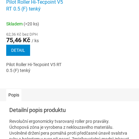
Pilot Roller Hi-Tecpoint V5
RT 0.5 (F) tenký
Skladem
(>20 ks)
62,36 Kč bez DPH
75,46 Kč
/ ks
DETAIL
Pilot Roller Hi-Tecpoint V5 RT
0.5 (F) tenký
Popis
Detailní popis produktu
Revoluční ergonomicky tvarovaný roller pro praváky.
Úchopová zóna je vyrobena z neklouzavého materiálu.
Uvolněné držení pera pomáhá proti předčasné únavě svalstva
ruky a bolestem v ruce při psaní. Zmizíkovatelný modrý inkoust