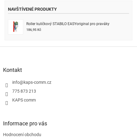
NAVŠTÍVENÉ PRODUKTY
Roller kuličkový STABILO EASYoriginal pro praváky
186,95 Kč
Z
á
p
a
Kontakt
t
í
info
@
kaps-comm.cz
775 873 213
KAPS comm
Informace pro vás
Hodnocení obchodu