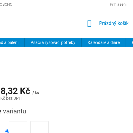
OBCHODNÍ PODMÍNKY
PODMÍNKY OCHRANY OSOBNÍCH ÚDAJŮ
Přihlášení
NÁKUPNÍ
Prázdný košík
KOŠÍK
ad a balení
Psací a rýsovací potřeby
Kalendáře a diáře
8,32 Kč
/ ks
 Kč
bez DPH
e variantu