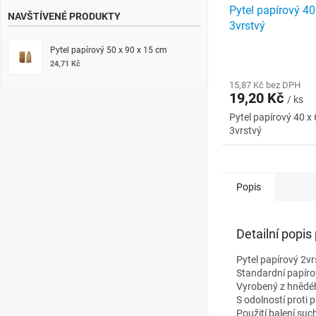
Pytel papírový 40
NAVŠTÍVENÉ PRODUKTY
3vrstvý
Pytel papírový 50 x 90 x 15 cm
24,71 Kč
15,87 Kč bez DPH
19,20 Kč
/ ks
Pytel papírový 40 x
3vrstvý
Popis
Detailní popis
Pytel papírový 2vr
Standardní papírov
Vyrobený z hnědéh
S odolností proti 
Použití balení su