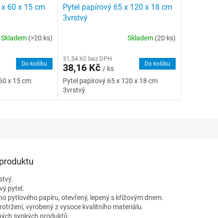
 x 60 x 15 cm
Pytel papírový 65 x 120 x 18 cm
3vrstvý
Skladem
(>20 ks)
Skladem
(20 ks)
31,54 Kč bez DPH
Do košíku
Do košíku
38,16 Kč
/ ks
 60 x 15 cm
Pytel papírový 65 x 120 x 18 cm
3vrstvý
 produktu
stvý.
ý pytel.
o pytlového papíru, otevřený, lepený s křížovým dnem.
protržení, vyrobený z vysoce kvalitního materiálu.
chých sypkých produktů.