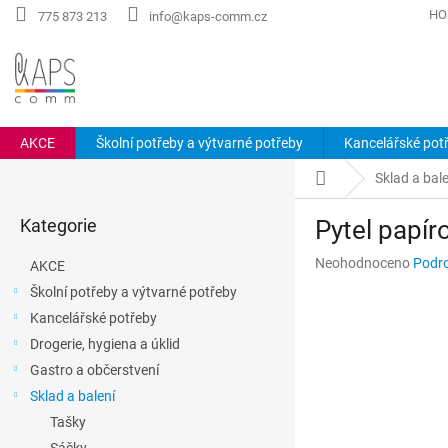
Přejít
HO
775 873 213
info@kaps-comm.cz
na
obsah
AKCE
Školní potřeby a výtvarné potřeby
Kancelářské pot
P
Domů
Sklad a bale
o
Přeskočit
s
Kategorie
Pytel papír
kategorie
t
r
Průměrné
Neohodnoceno
Podro
AKCE
a
hodnocení
Školní potřeby a výtvarné potřeby
n
produktu
Kancelářské potřeby
n
je
0,0
í
Drogerie, hygiena a úklid
z
p
Gastro a občerstvení
5
a
hvězdiček.
Sklad a balení
n
Tašky
e