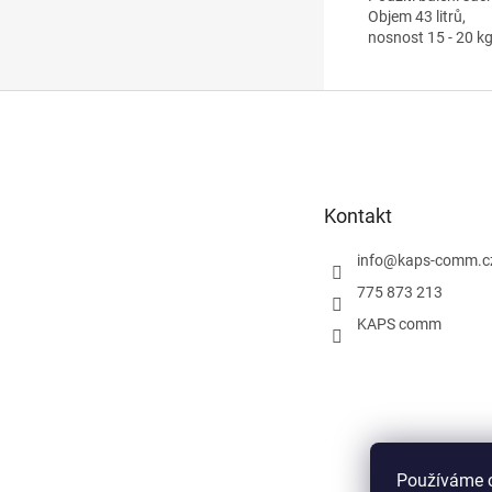
Objem 43 litrů,
nosnost 15 - 20 kg
Z
á
p
a
t
Kontakt
í
info
@
kaps-comm.c
775 873 213
KAPS comm
Používáme c