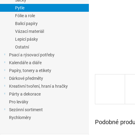
Sáčky
l
Pytle
Fólie a role
Balicí papíry
Vázací materiál
Lepicí pásky
Ostatní
Psací a rýsovací potřeby
Kalendáře a diáře
Papíry, tonery a etikety
Dárkové předměty
Kreativní tvoření, hraní a hračky
Párty a dekorace
Pro leváky
Sezónní sortiment
Rychloměry
Podobné produk