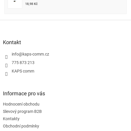
18,98 Kč
Z
á
p
a
Kontakt
t
í
info
@
kaps-comm.cz
775 873 213
KAPS comm
Informace pro vás
Hodnocení obchodu
Slevový program B2B
Kontakty
Obchodní podmínky