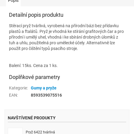
Popis
Detailní popis produktu
Stěrací pryž tvárlivá, vyrobená na přírodní bázi bez přídavku
plastů a ftalátů. Pryž je vhodná ke stírání grafitových čar a pro
přírodní i umělý uhel, vhodná i ke sbírání drobných úlomků z
tuh a uhlu, použitelná pro umělecké účely. Alternativně lze
použít pro čištění typů psacího stroje.
Balení: 15ks. Cena za 1 ks.
Doplňkové parametry
Kategorie
:
Gumy a pryže
EAN
:
8593539075516
NAVŠTÍVENÉ PRODUKTY
Pryž 6422 tvárlivá