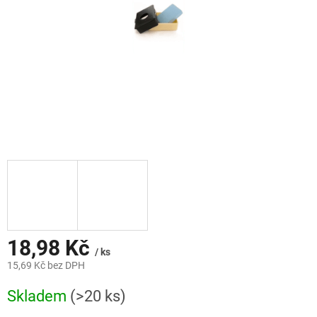
18,98 Kč
/ ks
15,69 Kč bez DPH
Měrná
Skladem
(>20 ks)
cena: