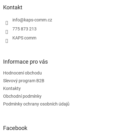
p
a
Kontakt
t
í
info
@
kaps-comm.cz
775 873 213
KAPS comm
Informace pro vás
Hodnocení obchodu
Slevový program B2B
Kontakty
Obchodní podmínky
Podmínky ochrany osobních údajů
Facebook