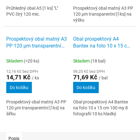
Průhledný obal A5 [1 ks] "L"
Prospektový obal matný A3 PP
PVC čirý 120 mic.
120 µm transparentní [1ks] na
výšku
Prospektový obal matný A3
Obal prospektový A4
PP 120 µm transparentní
Bantex na foto 10 x 15 cm
[1ks] na šířku
100 my 8 fotografií 10 ks
hladký
Skladem
(>20 ks)
Skladem
(18 bal)
12,16 Kč bez DPH
59,25 Kč bez DPH
14,71 Kč
71,69 Kč
/ ks
/ bal
Do košíku
Do košíku
Prospektový obal matný A3 PP
Obal prospektový A4 Bantex
120 µm transparentní [1ks] na
na foto 10 x 15 cm 100 my 8
šířku
fotografií 10 ks hladký
Popis