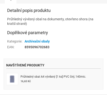
Detailní popis produktu
Průhledný vývěsný obal na dokumenty, otevřeno shora (na
kratší straně)
Doplňkové parametry
Kategorie
:
Archivační obaly
EAN
:
8595096702683
NAVŠTÍVENÉ PRODUKTY
Průhledný obal A4 vývěsný [1 ks] PVC čirý, 140mic.
16,65 Kč
Z
á