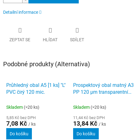
Detailní informace
ZEPTAT SE
HLÍDAT
SDÍLET
Podobné produkty (Alternativa)
Průhledný obal A5 [1 ks] "L"
Prospektový obal matný A3
PVC čirý 120 mic.
PP 120 µm transparentní
[1ks] na výšku
Skladem
(>20 ks)
Skladem
(>20 ks)
5,85 Kč bez DPH
11,44 Kč bez DPH
7,08 Kč
13,84 Kč
/ ks
/ ks
Do košíku
Do košíku