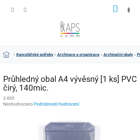
Přejít
NÁKUP
na
obsah
KOŠÍK
Kancelářské potřeby
Archivace a organizace
Archivační obaly
P
Domů
Průhledný obal A4 vývěsný [1 ks] PVC
čirý, 140mic.
2-005
Průměrné
Neohodnoceno
Podrobnosti hodnocení
hodnocení
produktu
je
0,0
z
5