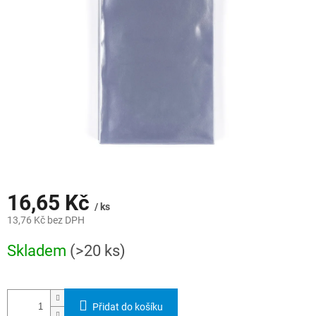
hvězdiček.
16,65 Kč
/ ks
13,76 Kč bez DPH
Měrná
Skladem
(>20 ks)
cena:
Přidat do košíku