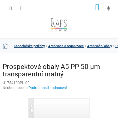
Přejít
NÁKUP
na
obsah
KOŠÍK
Kancelářské potřeby
Archivace a organizace
Archivační obaly
P
Domů
Prospektové obaly A5 PP 50 µm
transparentní matný
U1754100PL-00
Průměrné
Neohodnoceno
Podrobnosti hodnocení
hodnocení
produktu
je
0,0
z
5