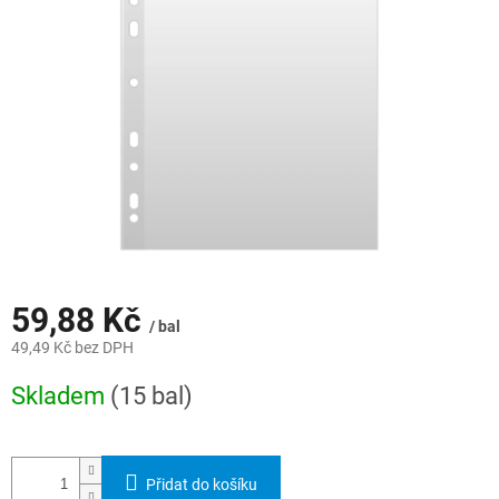
hvězdiček.
59,88 Kč
/ bal
49,49 Kč bez DPH
Měrná
Skladem
(15 bal)
cena:
Přidat do košíku