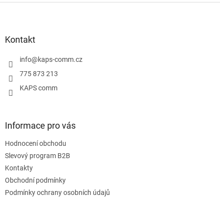
Z
á
p
a
Kontakt
t
í
info
@
kaps-comm.cz
775 873 213
KAPS comm
Informace pro vás
Hodnocení obchodu
Slevový program B2B
Kontakty
Obchodní podmínky
Podmínky ochrany osobních údajů