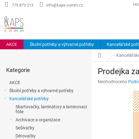
Přejít
HO
775 873 213
info@kaps-comm.cz
na
obsah
AKCE
Školní potřeby a výtvarné potřeby
Kancelářské pot
P
Domů
Kancelářsk
o
Přeskočit
s
Kategorie
Prodejka z
kategorie
t
r
Průměrné
Neohodnoceno
Podro
AKCE
a
hodnocení
Školní potřeby a výtvarné potřeby
n
produktu
Kancelářské potřeby
n
je
0,0
í
Skartovačky, laminátory a laminovací
z
fólie
p
5
a
Archivace a organizace
hvězdiček.
n
Sešívačky
e
Děrovačky