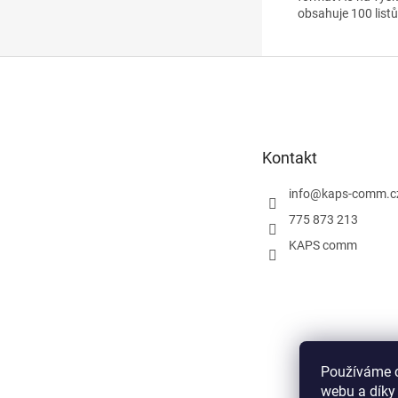
obsahuje 100 listů
Z
á
p
a
t
Kontakt
í
info
@
kaps-comm.c
775 873 213
KAPS comm
Používáme c
webu a díky