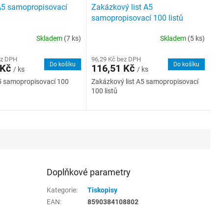
A5 samopropisovací
Zakázkový list A5
samopropisovací 100 listů
Skladem
(7 ks)
Skladem
(5 ks)
ez DPH
96,29 Kč bez DPH
Do košíku
Do košíku
 Kč
116,51 Kč
/ ks
/ ks
5 samopropisovací 100
Zakázkový list A5 samopropisovací
100 listů
Doplňkové parametry
Kategorie
:
Tiskopisy
EAN
:
8590384108802