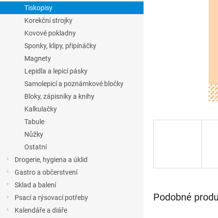
l
Tiskopisy
Korekční strojky
Kovové pokladny
Sponky, klipy, připínáčky
Magnety
Lepidla a lepicí pásky
Samolepicí a poznámkové bločky
Bloky, zápisníky a knihy
Kalkulačky
Tabule
Nůžky
Ostatní
Drogerie, hygiena a úklid
Gastro a občerstvení
Sklad a balení
Podobné produk
Psací a rýsovací potřeby
Kalendáře a diáře