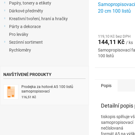
Papíry, tonery a etikety
Samopropisovací 
20 cm 100 listů
Dárkové předměty
Kreativní tvoření, hraní a hračky
Párty a dekorace
Pro leváky
119,10 Kč bez DPH
144,11 Kč
Sezónní sortiment
/ ks
Rychloměry
Samopropisovací fa
100 listů
NAVŠTÍVENÉ PRODUKTY
Popis
Prodejka za hotové A5 100 listů
samopropisovací
116,51 Kč
Detailní popis
tiskopis splňuje 
samopropisovací
nečíslovaná
formát A5 na výš