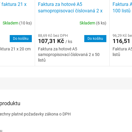
faktura 21 x
Faktura za hotové A5
Faktura 
samopropisovací číslovaná 2 x
100 listů
50 listů
Skladem
(10 ks)
Skladem
(6 ks)
88,69 Kč bez DPH
96,29 Kč b
Do košíku
Do košíku
107,31 Kč
116,51
/ ks
ktura 21 x 20 cm
Faktura za hotové A5
Faktura A
samopropisovací číslovaná 2 x 50
listů
listů
 produktu
všechny platné požadavky zákona o DPH
ku