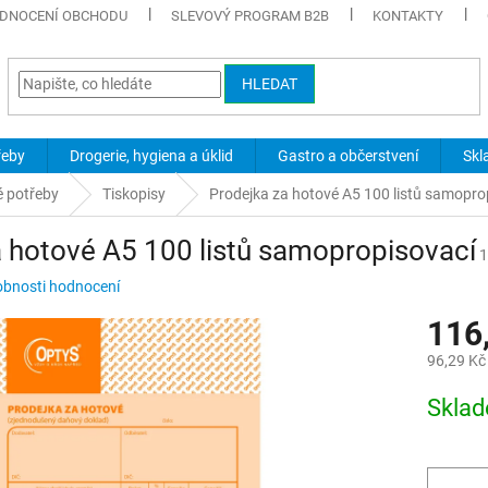
DNOCENÍ OBCHODU
SLEVOVÝ PROGRAM B2B
KONTAKTY
HLEDAT
řeby
Drogerie, hygiena a úklid
Gastro a občerstvení
Skl
é potřeby
Tiskopisy
Prodejka za hotové A5 100 listů samopro
a hotové A5 100 listů samopropisovací
1
bnosti hodnocení
116
96,29 Kč
Měrná
Skla
cena: