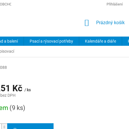
OBCHODNÍ PODMÍNKY
PODMÍNKY OCHRANY OSOBNÍCH ÚDAJŮ
Přihlášení
NÁKUPNÍ
Prázdný košík
KOŠÍK
ad a balení
Psací a rýsovací potřeby
Kalendáře a diáře
pisovací
088
,51 Kč
/ ks
 bez DPH
dem
(9 ks)