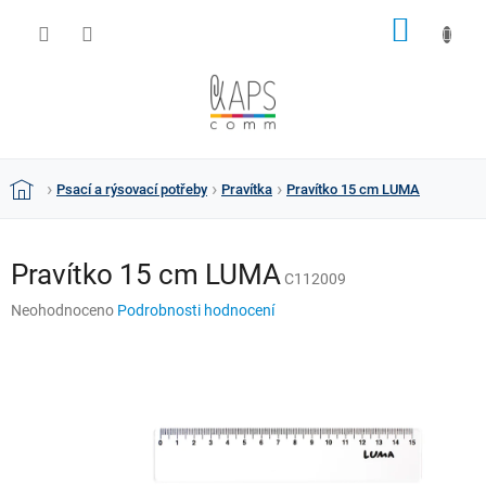
Přejít
NÁKUP
na
obsah
KOŠÍK
Psací a rýsovací potřeby
Pravítka
Pravítko 15 cm LUMA
Domů
Pravítko 15 cm LUMA
C112009
Průměrné
Neohodnoceno
Podrobnosti hodnocení
hodnocení
produktu
je
0,0
z
5
hvězdiček.