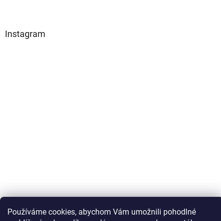
Instagram
Sledovat na Instagramu
Používáme cookies, abychom Vám umožnili pohodlné