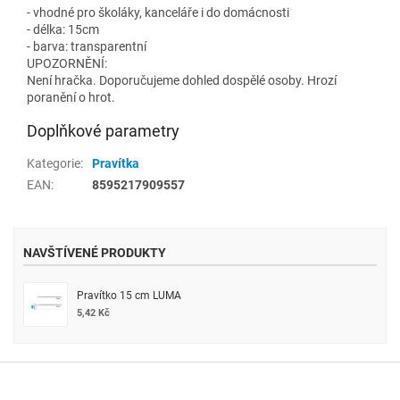
- vhodné pro školáky, kanceláře i do domácnosti
- délka: 15cm
- barva: transparentní
UPOZORNĚNÍ:
Není hračka. Doporučujeme dohled dospělé osoby. Hrozí
poranění o hrot.
Doplňkové parametry
Kategorie
:
Pravítka
EAN
:
8595217909557
NAVŠTÍVENÉ PRODUKTY
Pravítko 15 cm LUMA
5,42 Kč
Z
á