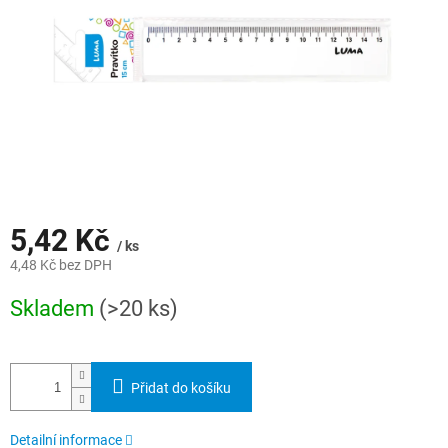
5,42 Kč
/ ks
4,48 Kč bez DPH
Měrná
Skladem
(>20 ks)
cena:
Přidat do košíku
Detailní informace