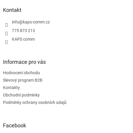
p
a
Kontakt
t
í
info
@
kaps-comm.cz
775 873 213
KAPS comm
Informace pro vás
Hodnocení obchodu
Slevový program B2B
Kontakty
Obchodní podmínky
Podmínky ochrany osobních údajů
Facebook