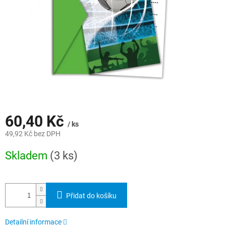
60,40 Kč
/ ks
49,92 Kč bez DPH
Měrná
Skladem
(3 ks)
cena:
Přidat do košíku
Detailní informace