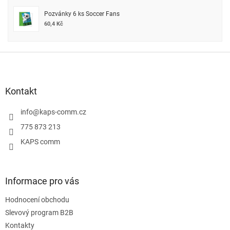
Pozvánky 6 ks Soccer Fans
60,4 Kč
Z
á
p
a
Kontakt
t
í
info
@
kaps-comm.cz
775 873 213
KAPS comm
Informace pro vás
Hodnocení obchodu
Slevový program B2B
Kontakty