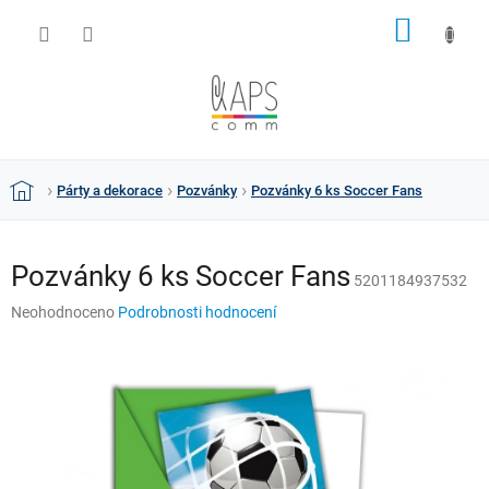
Přejít
NÁKUP
na
obsah
KOŠÍK
Párty a dekorace
Pozvánky
Pozvánky 6 ks Soccer Fans
Domů
Pozvánky 6 ks Soccer Fans
5201184937532
Průměrné
Neohodnoceno
Podrobnosti hodnocení
hodnocení
produktu
je
0,0
z
5
hvězdiček.