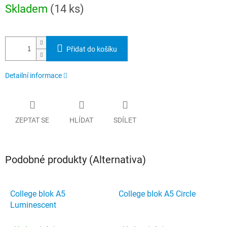
Měrná
Skladem
(14 ks)
cena:
Přidat do košíku
Detailní informace
ZEPTAT SE
HLÍDAT
SDÍLET
Podobné produkty (Alternativa)
College blok A5
College blok A5 Circle
Luminescent