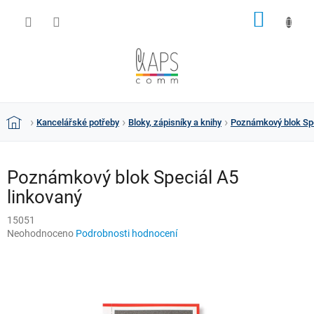
Přejít
NÁKUP
na
obsah
KOŠÍK
Kancelářské potřeby
Bloky, zápisníky a knihy
Poznámkový blok Spe
Domů
Poznámkový blok Speciál A5
linkovaný
15051
Průměrné
Neohodnoceno
Podrobnosti hodnocení
hodnocení
produktu
je
0,0
z
5