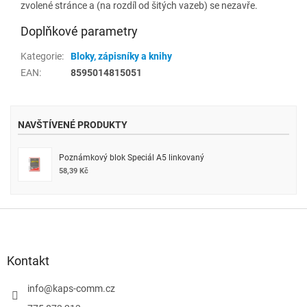
zvolené stránce a (na rozdíl od šitých vazeb) se nezavře.
Doplňkové parametry
Kategorie
:
Bloky, zápisníky a knihy
EAN
:
8595014815051
NAVŠTÍVENÉ PRODUKTY
Poznámkový blok Speciál A5 linkovaný
58,39 Kč
Z
á
p
a
Kontakt
t
í
info
@
kaps-comm.cz