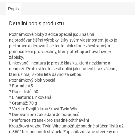
Popis
Detailní popis produktu
Poznámkové bloky z edice Speciál jsou našimi
nejprodávanějšími výrobky. Díky svým vlastnostem, jako je
perforace a děrování, se tento blok stane všestranným
pomocníkem pro všechny, kteří potřebují uchovat svoje
zápisky.
Linkovaná lineatura je prostě klasika, která nezklame a
neomrzí. Proto si tento sešit oblíbí jak studenti, tak všichni,
kteří už mají školní léta dávno za sebou.
Poznámkový blok Speciál
? Formát: A5
? Počet listů: 50
? Lineatura: Linkovaná
? Gramáž: 70 g
? Vazba: Dvojitá kroužková Twin Wire
? Děrování pro zakládání do pořadačů
? Perforace stránek pro snadné odtrhávání
Kroužková vazba Twin Wire umožňuje snadné otáčení listů až
o 360° bez posunutí stránek. Zápisník zůstane otevřený na