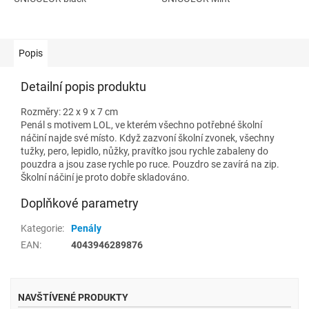
Popis
Detailní popis produktu
Rozměry: 22 x 9 x 7 cm
Penál s motivem LOL, ve kterém všechno potřebné školní
náčiní najde své místo. Když zazvoní školní zvonek, všechny
tužky, pero, lepidlo, nůžky, pravítko jsou rychle zabaleny do
pouzdra a jsou zase rychle po ruce. Pouzdro se zavírá na zip.
Školní náčiní je proto dobře skladováno.
Doplňkové parametry
Kategorie
:
Penály
EAN
:
4043946289876
NAVŠTÍVENÉ PRODUKTY