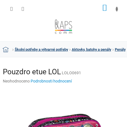
Přejít
NÁKUP
na
obsah
KOŠÍK
Školní potřeby a výtvarné potřeby
Aktovky, batohy a penály
Penály
Domů
Pouzdro etue LOL
LOLO0691
Průměrné
Neohodnoceno
Podrobnosti hodnocení
hodnocení
produktu
je
0,0
z
5
hvězdiček.