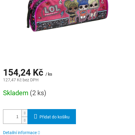
154,24 Kč
/ ks
127,47 Kč bez DPH
Měrná
Skladem
(2 ks)
cena:
Přidat do košíku
Detailní informace