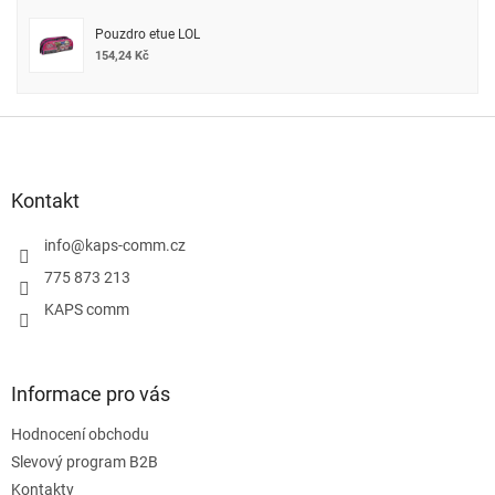
Pouzdro etue LOL
154,24 Kč
Z
á
p
a
Kontakt
t
í
info
@
kaps-comm.cz
775 873 213
KAPS comm
Informace pro vás
Hodnocení obchodu
Slevový program B2B
Kontakty