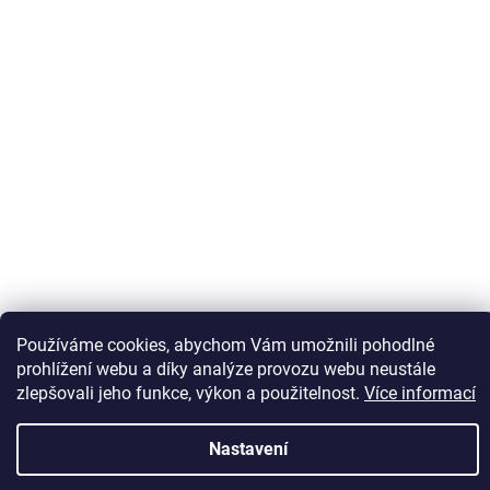
Sledovat na Instagramu
Používáme cookies, abychom Vám umožnili pohodlné
prohlížení webu a díky analýze provozu webu neustále
zlepšovali jeho funkce, výkon a použitelnost.
Více informací
Vytvořil Shoptet
Nastavení
Copyright 2026
Kaps comm
. Všechna práva vyhrazena.