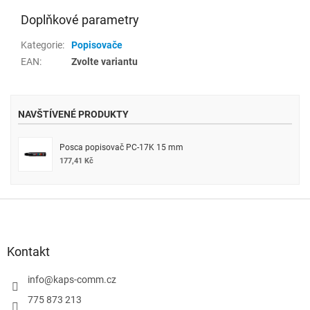
Doplňkové parametry
Kategorie
:
Popisovače
EAN
:
Zvolte variantu
NAVŠTÍVENÉ PRODUKTY
Posca popisovač PC-17K 15 mm
177,41 Kč
Z
á
p
a
Kontakt
t
í
info
@
kaps-comm.cz
775 873 213