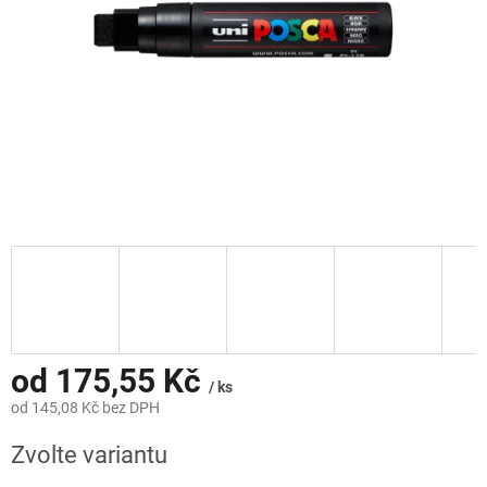
od
175,55 Kč
/ ks
od
145,08 Kč
bez DPH
Měrná
Zvolte variantu
cena: