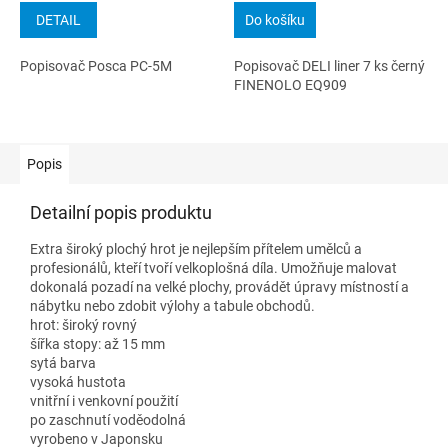
DETAIL
Do košíku
Popisovač Posca PC-5M
Popisovač DELI liner 7 ks černý
FINENOLO EQ909
Popis
Detailní popis produktu
Extra široký plochý hrot je nejlepším přítelem umělců a
profesionálů, kteří tvoří velkoplošná díla. Umožňuje malovat
dokonalá pozadí na velké plochy, provádět úpravy místností a
nábytku nebo zdobit výlohy a tabule obchodů.
hrot: široký rovný
šířka stopy: až 15 mm
sytá barva
vysoká hustota
vnitřní i venkovní použití
po zaschnutí voděodolná
vyrobeno v Japonsku