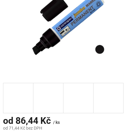
hvězdiček.
od
86,44 Kč
/ ks
od
71,44 Kč
bez DPH