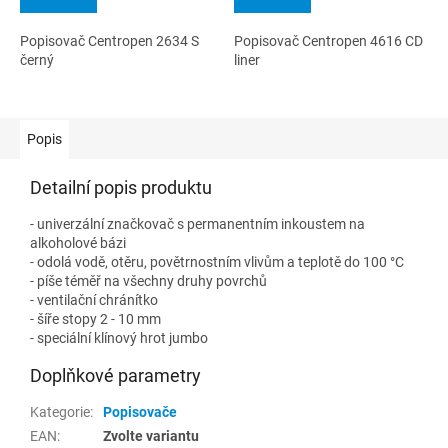
Popisovač Centropen 2634 S
Popisovač Centropen 4616 CD
černý
liner
Popis
Detailní popis produktu
- univerzální značkovač s permanentním inkoustem na
alkoholové bázi
- odolá vodě, otěru, povětrnostním vlivům a teplotě do 100 °C
- píše téměř na všechny druhy povrchů
- ventilační chránítko
- šíře stopy 2 - 10 mm
- speciální klínový hrot jumbo
Doplňkové parametry
Kategorie
:
Popisovače
EAN
:
Zvolte variantu