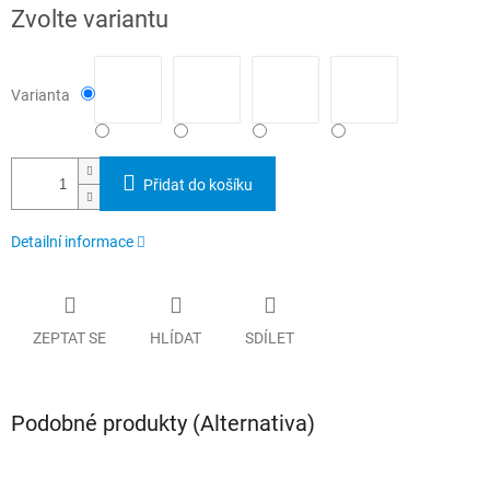
Měrná
Zvolte variantu
cena:
Varianta
Přidat do košíku
Detailní informace
ZEPTAT SE
HLÍDAT
SDÍLET
Podobné produkty (Alternativa)