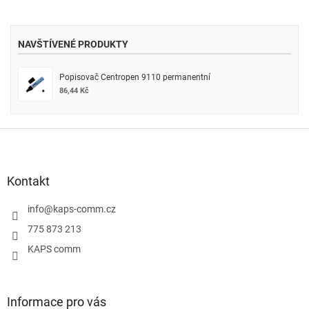
NAVŠTÍVENÉ PRODUKTY
Popisovač Centropen 9110 permanentní
86,44 Kč
Z
á
p
a
Kontakt
t
í
info
@
kaps-comm.cz
775 873 213
KAPS comm
Informace pro vás