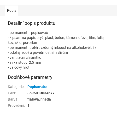
Popis
Detailní popis produktu
- permanentní popisovač
- k psaní na papír, pryž, plast, beton, kámen, dřevo, film, fólie,
kov, sklo, porcelán
- permanentní, otěruvzdorný inkoust na alkoholové bázi
- odolný vodě a povětrnostním vlivům
- ventilační chránítko
- šířka stopy: 2,5 mm
- válcový hrot
Doplňkové parametry
Kategorie
:
Popisovače
EAN
:
8595013634677
Barva
:
fialová, hnědá
Provedení
:
1