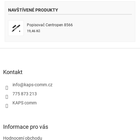
NAVŠTÍVENÉ PRODUKTY
Popisovač Centropen 8566
19,46 Kč
Z
á
p
a
Kontakt
t
í
info
@
kaps-comm.cz
775 873 213
KAPS comm
Informace pro vás
Hodnocení obchodu