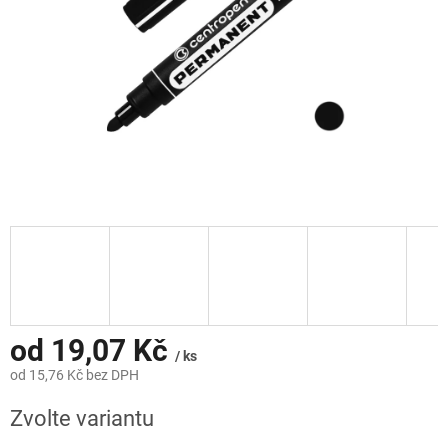
od
19,07 Kč
/ ks
od
15,76 Kč
bez DPH
Měrná
Zvolte variantu
cena: