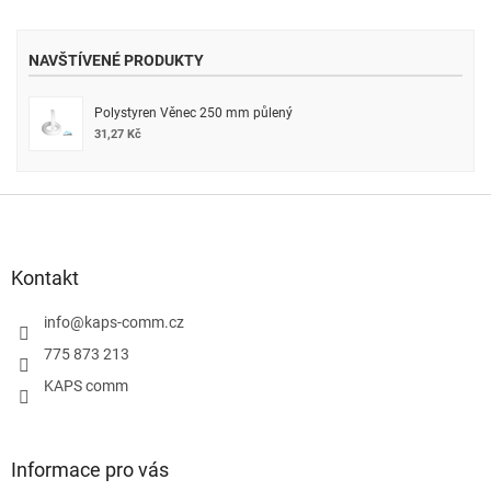
NAVŠTÍVENÉ PRODUKTY
Polystyren Věnec 250 mm půlený
31,27 Kč
Z
á
p
a
Kontakt
t
í
info
@
kaps-comm.cz
775 873 213
KAPS comm
Informace pro vás