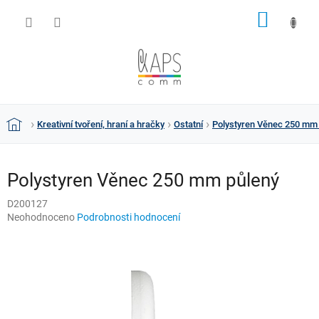
Přejít
NÁKUP
na
obsah
KOŠÍK
Kreativní tvoření, hraní a hračky
Ostatní
Polystyren Věnec 250 mm
Domů
Polystyren Věnec 250 mm půlený
D200127
Průměrné
Neohodnoceno
Podrobnosti hodnocení
hodnocení
produktu
je
0,0
z
5
hvězdiček.