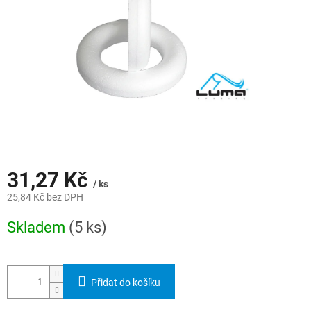
31,27 Kč
/ ks
25,84 Kč bez DPH
Měrná
Skladem
(5 ks)
cena:
Přidat do košíku