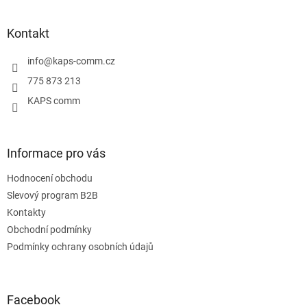
á
p
a
Kontakt
t
í
info
@
kaps-comm.cz
775 873 213
KAPS comm
Informace pro vás
Hodnocení obchodu
Slevový program B2B
Kontakty
Obchodní podmínky
Podmínky ochrany osobních údajů
Facebook