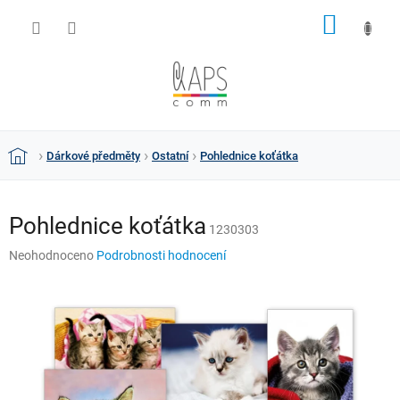
Přejít
NÁKUP
na
obsah
KOŠÍK
Dárkové předměty
Ostatní
Pohlednice koťátka
Domů
Pohlednice koťátka
1230303
Průměrné
Neohodnoceno
Podrobnosti hodnocení
hodnocení
produktu
je
0,0
z
5
hvězdiček.