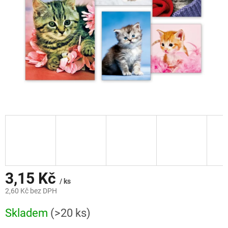
3,15 Kč
/ ks
2,60 Kč bez DPH
Měrná
Skladem
(>20 ks)
cena: