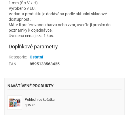
1 mm (Š x V x H)
Vyrobeno v EU.
Varianta produktu je dodávána podle aktuální skladové
dostupnosti.
Máte-li preferovanou barvu nebo vzor, uveďte ji prosím do
poznámky k objednávce.
Uvedená cena je za 1 kus.
Doplňkové parametry
Kategorie
:
Ostatní
EAN
:
8595138563425
NAVŠTÍVENÉ PRODUKTY
Pohlednice koťátka
3,15 Kč
Z