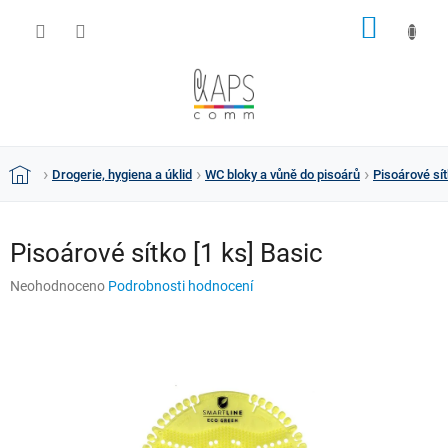
Přejít
NÁKUP
na
obsah
KOŠÍK
Drogerie, hygiena a úklid
WC bloky a vůně do pisoárů
Pisoárové sít
Domů
Pisoárové sítko [1 ks] Basic
Průměrné
Neohodnoceno
Podrobnosti hodnocení
hodnocení
produktu
je
0,0
z
5
hvězdiček.