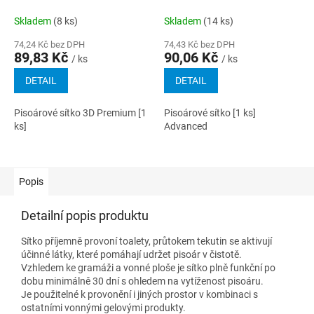
Skladem
(8 ks)
Skladem
(14 ks)
74,24 Kč bez DPH
74,43 Kč bez DPH
89,83 Kč
90,06 Kč
/ ks
/ ks
DETAIL
DETAIL
Pisoárové sítko 3D Premium [1
Pisoárové sítko [1 ks]
ks]
Advanced
Popis
Detailní popis produktu
Sítko příjemně provoní toalety, průtokem tekutin se aktivují
účinné látky, které pomáhají udržet pisoár v čistotě.
Vzhledem ke gramáži a vonné ploše je sítko plně funkční po
dobu minimálně 30 dní s ohledem na vytíženost pisoáru.
Je použitelné k provonění i jiných prostor v kombinaci s
ostatními vonnými gelovými produkty.