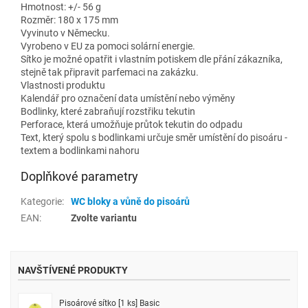
Hmotnost: +/- 56 g
Rozměr: 180 x 175 mm
Vyvinuto v Německu.
Vyrobeno v EU za pomoci solární energie.
Sítko je možné opatřit i vlastním potiskem dle přání zákazníka,
stejně tak připravit parfemaci na zakázku.
Vlastnosti produktu
Kalendář pro označení data umístění nebo výměny
Bodlinky, které zabraňují rozstřiku tekutin
Perforace, která umožňuje průtok tekutin do odpadu
Text, který spolu s bodlinkami určuje směr umístění do pisoáru -
textem a bodlinkami nahoru
Doplňkové parametry
Kategorie
:
WC bloky a vůně do pisoárů
EAN
:
Zvolte variantu
NAVŠTÍVENÉ PRODUKTY
Pisoárové sítko [1 ks] Basic