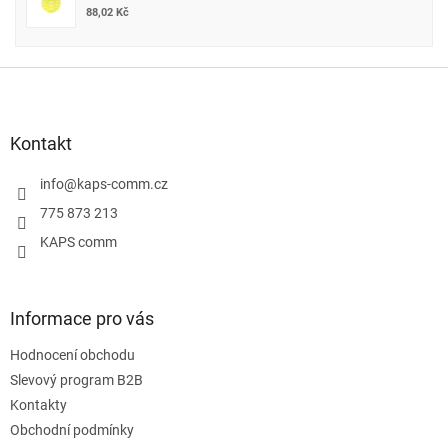
88,02 Kč
Z
á
p
a
Kontakt
t
í
info
@
kaps-comm.cz
775 873 213
KAPS comm
Informace pro vás
Hodnocení obchodu
Slevový program B2B
Kontakty
Obchodní podmínky