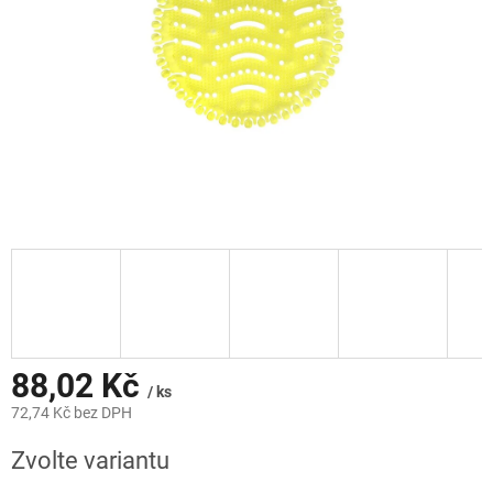
88,02 Kč
/ ks
72,74 Kč bez DPH
Měrná
Zvolte variantu
cena: