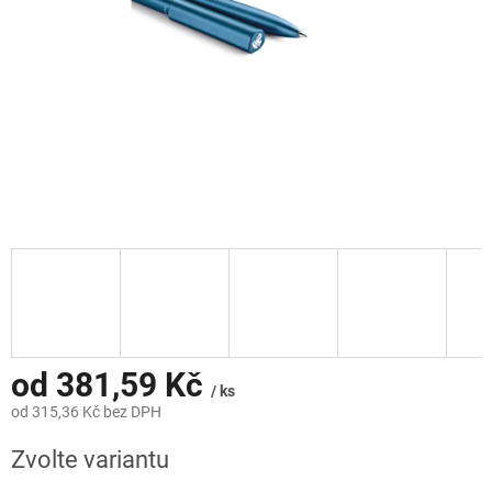
od
381,59 Kč
/ ks
od
315,36 Kč
bez DPH
Měrná
Zvolte variantu
cena: