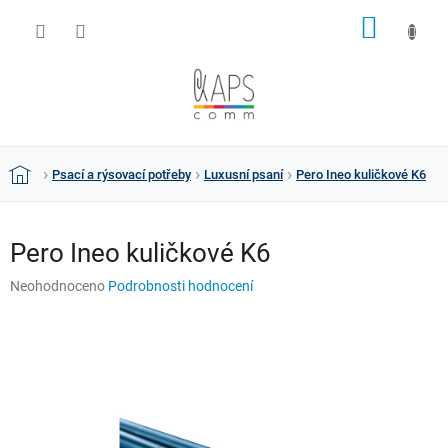
Přejít
NÁKUP
na
obsah
KOŠÍK
Psací a rýsovací potřeby
Luxusní psaní
Pero Ineo kuličkové K6
Domů
Pero Ineo kuličkové K6
Průměrné
Neohodnoceno
Podrobnosti hodnocení
hodnocení
produktu
je
0,0
z
5
hvězdiček.