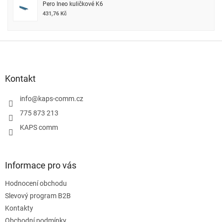
Pero Ineo kuličkové K6
431,76 Kč
Z
á
p
a
Kontakt
t
í
info
@
kaps-comm.cz
775 873 213
KAPS comm
Informace pro vás
Hodnocení obchodu
Slevový program B2B
Kontakty
Obchodní podmínky