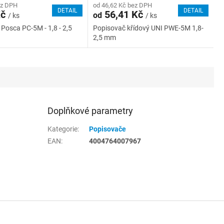
ez DPH
od 46,62 Kč bez DPH
DETAIL
DETAIL
Kč
56,41 Kč
od
/ ks
/ ks
Posca PC-5M - 1,8 - 2,5
Popisovač křídový UNI PWE-5M 1,8-
2,5 mm
Doplňkové parametry
Kategorie
:
Popisovače
EAN
:
4004764007967