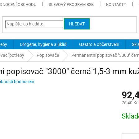
DNOCENÍ OBCHODU
SLEVOVÝ PROGRAM B2B
KONTAKTY
HLEDAT
řeby
Drogerie, hygiena a úklid
Gastro a občerstvení
Skl
ovací potřeby
Popisovače
Permanentní popisovač "3000" čer
í popisovač "3000" černá 1,5-3 mm ku
bnosti hodnocení
92,
76,40 Kč
Měrná
Skla
cena: