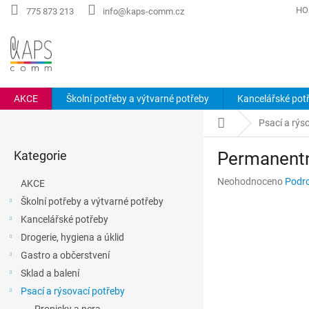
Přejít
HO
775 873 213
info@kaps-comm.cz
na
obsah
AKCE
Školní potřeby a výtvarné potřeby
Kancelářské pot
P
Domů
Psací a rýs
o
Přeskočit
s
Kategorie
Permanentn
kategorie
t
r
Průměrné
Neohodnoceno
Podro
AKCE
a
hodnocení
Školní potřeby a výtvarné potřeby
n
produktu
Kancelářské potřeby
n
je
0,0
í
Drogerie, hygiena a úklid
z
p
Gastro a občerstvení
5
a
hvězdiček.
Sklad a balení
n
Psací a rýsovací potřeby
e