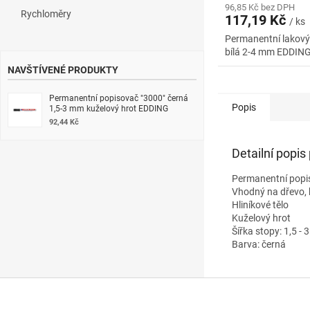
96,85 Kč bez DPH
Rychloměry
117,19 Kč
/ ks
Permanentní lakový
bílá 2-4 mm EDDIN
NAVŠTÍVENÉ PRODUKTY
Permanentní popisovač "3000" černá
Popis
1,5-3 mm kuželový hrot EDDING
92,44 Kč
Detailní popis
Permanentní popis
Vhodný na dřevo, k
Hliníkové tělo
Kuželový hrot
Šířka stopy: 1,5 -
Barva: černá
Z
á