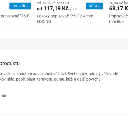
od 96,85 Kč bez DPH
56,34 Kč b
Do košíku
DETAIL
117,19 Kč
68,17 
od
/ ks
 popisovač "750"
Lakový popisovač "750" 2-4 mm
Popisovač 
G
EDDING
mm fluo
 produktu
ovač s inkoustem na alkoholové bázi. Světlostálý, odolný vůči vodě.
ov, sklo, papír, plast, terakotu, gumu, kůži a další povrchy
 3 mm