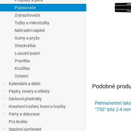
Propisky a pera
l
Popisovače
Zvýrazňovače
Tužky a mikrotužky
Náhradní náplně
Gumy a pryže
Ořezávátka
Luxusní psaní
Pravítka
Kružítka
Ostatní
Kalendáře a diáře
Podobné produk
Papíry, tonery a etikety
Dárkové předměty
Permanentní lak
Kreativní tvoření, hraní a hračky
"750" bílá 2-4 
Párty a dekorace
Pro leváky
Sezónní sortiment