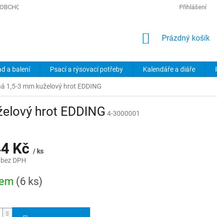
OBCHODNÍ PODMÍNKY
PODMÍNKY OCHRANY OSOBNÍCH ÚDAJŮ
Přihlášení
NÁKUPNÍ
Prázdný košík
KOŠÍK
ad a balení
Psací a rýsovací potřeby
Kalendáře a diáře
ná 1,5-3 mm kuželový hrot EDDING
želový hrot EDDING
4-3000001
44 Kč
/ ks
 bez DPH
dem
(6 ks)