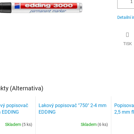
Detailní 
TISK
ty (Alternativa)
ový popisovač
Lakový popisovač "750" 2-4 mm
Popisovač
mm EDDING
EDDING
2,5 mm f
Skladem
(5 ks)
Skladem
(6 ks)