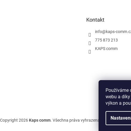
p
a
t
Kontakt
í
info
@
kaps-comm.c
775 873 213
KAPS comm
Používáme c
webu a díky
výkon a pou
Nastaven
Copyright 2026
Kaps comm
. Všechna práva vyhrazena.