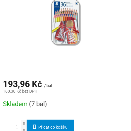
hvězdiček.
193,96 Kč
/ bal
160,30 Kč bez DPH
Měrná
Skladem
(7 bal)
cena:
Přidat do košíku