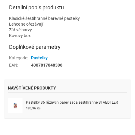
Detailní popis produktu
Klasické šestihranné barevné pastelky
Lehce se ořezávají
Zářivé barvy
Kovový box
Doplňkové parametry
Kategorie
:
Pastelky
EAN
:
4007817048306
NAVŠTÍVENÉ PRODUKTY
Pastelky 36 různých barev sada šestihranné STAEDTLER
193,96 Kč
Z
á