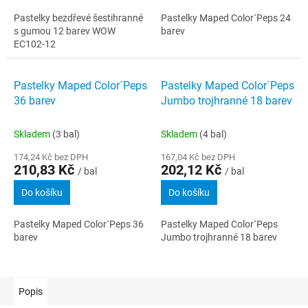
Pastelky bezdřevé šestihranné
Pastelky Maped Color´Peps 24
s gumou 12 barev WOW
barev
EC102-12
Pastelky Maped Color´Peps
Pastelky Maped Color´Peps
36 barev
Jumbo trojhranné 18 barev
Skladem
(3 bal)
Skladem
(4 bal)
174,24 Kč bez DPH
167,04 Kč bez DPH
210,83 Kč
202,12 Kč
/ bal
/ bal
Do košíku
Do košíku
Pastelky Maped Color´Peps 36
Pastelky Maped Color´Peps
barev
Jumbo trojhranné 18 barev
Popis