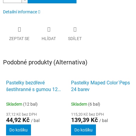
Detailní informace
ZEPTAT SE
HLÍDAT
SDÍLET
Podobné produkty (Alternativa)
Pastelky bezdřevé
Pastelky Maped Color´Peps
šestihranné s gumou 12
24 barev
barev WOW EC102-12
Skladem
(12 bal)
Skladem
(6 bal)
37,12 Kč bez DPH
115,20 Kč bez DPH
44,92 Kč
139,39 Kč
/ bal
/ bal
Do košíku
Do košíku