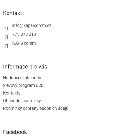
p
a
Kontakt
t
í
info
@
kaps-comm.cz
775 873 213
KAPS comm
Informace pro vás
Hodnocení obchodu
Slevový program B2B
Kontakty
Obchodní podmínky
Podmínky ochrany osobních údajů
Facebook