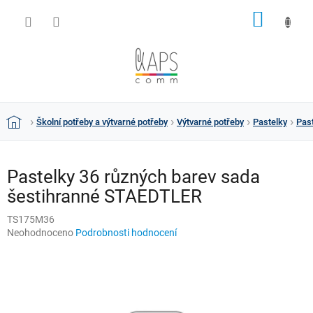
Přejít
NÁKUP
na
obsah
KOŠÍK
Školní potřeby a výtvarné potřeby
Výtvarné potřeby
Pastelky
Pas
Domů
Pastelky 36 různých barev sada
šestihranné STAEDTLER
TS175M36
Průměrné
Neohodnoceno
Podrobnosti hodnocení
hodnocení
produktu
je
0,0
z
5