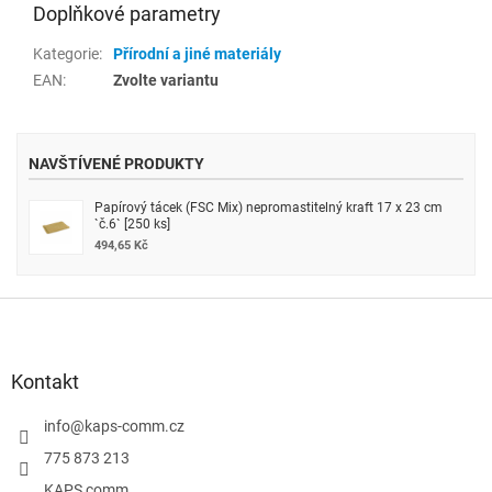
Doplňkové parametry
Kategorie
:
Přírodní a jiné materiály
EAN
:
Zvolte variantu
NAVŠTÍVENÉ PRODUKTY
Papírový tácek (FSC Mix) nepromastitelný kraft 17 x 23 cm
`č.6` [250 ks]
494,65 Kč
Z
á
p
a
Kontakt
t
í
info
@
kaps-comm.cz
775 873 213
KAPS comm