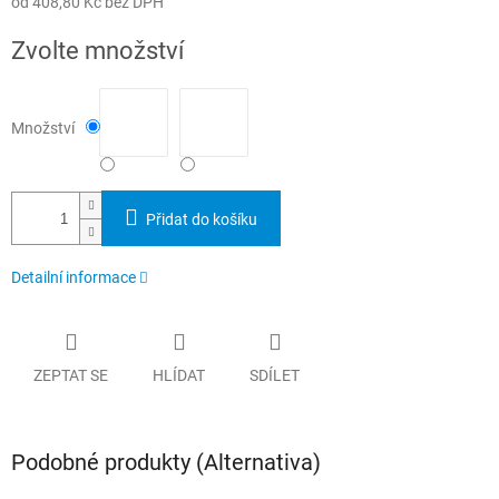
od
408,80 Kč
bez DPH
Měrná
Zvolte množství
cena:
Množství
Přidat do košíku
Detailní informace
ZEPTAT SE
HLÍDAT
SDÍLET
Podobné produkty (Alternativa)