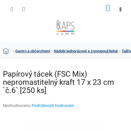
Přejít
NÁKUP
na
obsah
KOŠÍK
Gastro a občerstvení
Nádobí jednorázové a znovupoužitelné
Talíř
Domů
Papírový tácek (FSC Mix)
nepromastitelný kraft 17 x 23 cm
`č.6` [250 ks]
Průměrné
Neohodnoceno
Podrobnosti hodnocení
hodnocení
produktu
je
0,0