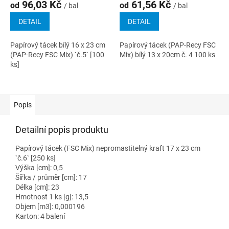
96,03 Kč
61,56 Kč
od
od
/ bal
/ bal
DETAIL
DETAIL
Papírový tácek bílý 16 x 23 cm
Papírový tácek (PAP-Recy FSC
(PAP-Recy FSC Mix) `č.5` [100
Mix) bílý 13 x 20cm č. 4 100 ks
ks]
Popis
Detailní popis produktu
Papírový tácek (FSC Mix) nepromastitelný kraft 17 x 23 cm
`č.6` [250 ks]
Výška [cm]: 0,5
Šířka / průměr [cm]: 17
Délka [cm]: 23
Hmotnost 1 ks [g]: 13,5
Objem [m3]: 0,000196
Karton: 4 balení