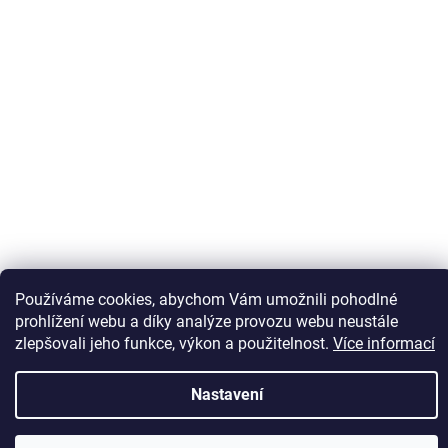
Sledovat na Instagramu
Používáme cookies, abychom Vám umožnili pohodlné
prohlížení webu a díky analýze provozu webu neustále
zlepšovali jeho funkce, výkon a použitelnost.
Více informací
Vytvořil Shoptet
Nastavení
Copyright 2026
Kaps comm
. Všechna práva vyhrazena.