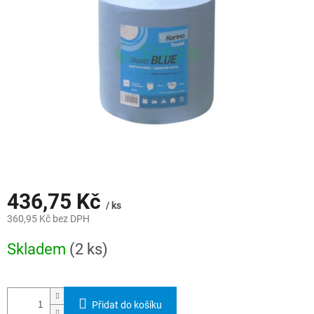
hvězdiček.
436,75 Kč
/ ks
360,95 Kč bez DPH
Měrná
Skladem
(2 ks)
cena:
Přidat do košíku