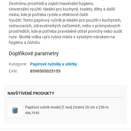
životnímu prostředí a zajistí maximální hygienu.
Univerzální využití: Ideální pro kuchyně, toalety, dílny a další
místa, kde je potřeba rychle a efektivně čistit.
Využití: Tento papírový ručník je ideální pro použití v kuchyních,
restauracích, zdravotnických zařízeních, nebo v průmyslových
prostředích, kde je potřeba pravidelně otírat povrchy nebo sušit
ruce. Skvělá volba i pro rušná místa s vysokým nárokem na
hygienu a čistotu.
Doplňkové parametry
Kategorie
:
Papírové ručníky a utěrky
EAN
:
8590505025155
NAVŠTÍVENÉ PRODUKTY
Papírový ručník modrý [1 kus] 2vrstvý 26 cm x 230 m
436,75 Kč