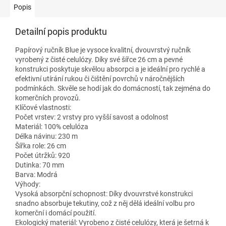
Popis
Detailní popis produktu
Papírový ručník Blue je vysoce kvalitní, dvouvrstvý ručník
vyrobený z čisté celulózy. Díky své šířce 26 cm a pevné
konstrukci poskytuje skvělou absorpci a je ideální pro rychlé a
efektivní utírání rukou či čištění povrchů v náročnějších
podmínkách. Skvěle se hodí jak do domácností, tak zejména do
komerčních provozů.
Klíčové vlastnosti:
Počet vrstev: 2 vrstvy pro vyšší savost a odolnost
Materiál: 100% celulóza
Délka návinu: 230 m
Šířka role: 26 cm
Počet útržků: 920
Dutinka: 70 mm
Barva: Modrá
Výhody:
Vysoká absorpční schopnost: Díky dvouvrstvé konstrukci
snadno absorbuje tekutiny, což z něj dělá ideální volbu pro
komerční i domácí použití.
Ekologický materiál: Vyrobeno z čisté celulózy, která je šetrná k