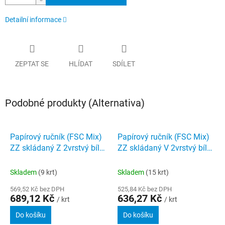
Detailní informace
ZEPTAT SE
HLÍDAT
SDÍLET
Podobné produkty (Alternativa)
Papírový ručník (FSC Mix)
Papírový ručník (FSC Mix)
ZZ skládaný Z 2vrstvý bílý
ZZ skládaný V 2vrstvý bílý
20,6 x 24 cm [25x150 ks]
23 x 21 cm [20 x 200 ks]
(Tork150299)
Skladem
(9 krt)
Skladem
(15 krt)
569,52 Kč bez DPH
525,84 Kč bez DPH
689,12 Kč
636,27 Kč
/ krt
/ krt
Do košíku
Do košíku