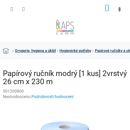
Přejít
NÁKUP
na
obsah
KOŠÍK
Drogerie, hygiena a úklid
Hygienické potřeby
Papírové ručníky a ut
Domů
Papírový ručník modrý [1 kus] 2vrstvý
26 cm x 230 m
501200800
Průměrné
Neohodnoceno
Podrobnosti hodnocení
hodnocení
produktu
je
0,0
z
5