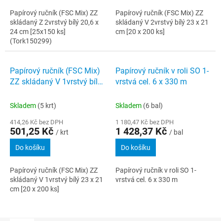
Papírový ručník (FSC Mix) ZZ
Papírový ručník (FSC Mix) ZZ
skládaný Z 2vrstvý bílý 20,6 x
skládaný V 2vrstvý bílý 23 x 21
24 cm [25x150 ks]
cm [20 x 200 ks]
(Tork150299)
Papírový ručník (FSC Mix)
Papírový ručník v roli SO 1-
ZZ skládaný V 1vrstvý bílý
vrstvá cel. 6 x 330 m
23 x 21 cm [20 x 200 ks]
Skladem
(5 krt)
Skladem
(6 bal)
414,26 Kč bez DPH
1 180,47 Kč bez DPH
501,25 Kč
1 428,37 Kč
/ krt
/ bal
Do košíku
Do košíku
Papírový ručník (FSC Mix) ZZ
Papírový ručník v roli SO 1-
skládaný V 1vrstvý bílý 23 x 21
vrstvá cel. 6 x 330 m
cm [20 x 200 ks]