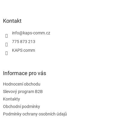
Z
á
p
a
Kontakt
t
í
info
@
kaps-comm.cz
775 873 213
KAPS comm
Informace pro vás
Hodnocení obchodu
Slevový program B2B
Kontakty
Obchodní podmínky
Podmínky ochrany osobních údajů