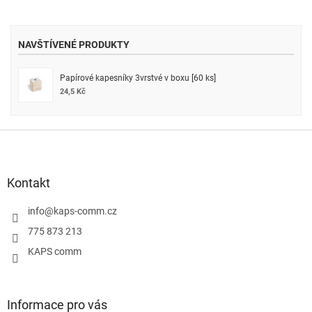
NAVŠTÍVENÉ PRODUKTY
Papírové kapesníky 3vrstvé v boxu [60 ks]
24,5 Kč
Z
á
p
a
Kontakt
t
í
info
@
kaps-comm.cz
775 873 213
KAPS comm
Informace pro vás