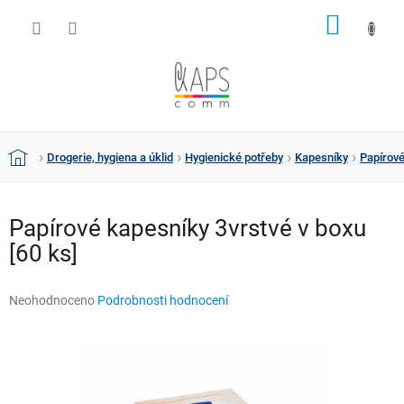
Přejít
NÁKUP
na
obsah
KOŠÍK
Drogerie, hygiena a úklid
Hygienické potřeby
Kapesníky
Papírové
Domů
Papírové kapesníky 3vrstvé v boxu
[60 ks]
Průměrné
Neohodnoceno
Podrobnosti hodnocení
hodnocení
produktu
je
0,0
z
5