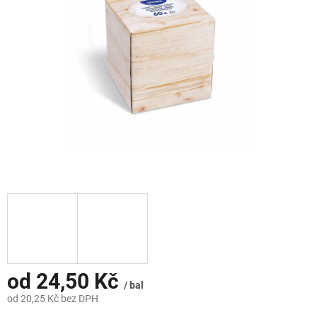
hvězdiček.
od
24,50 Kč
/ bal
od
20,25 Kč
bez DPH