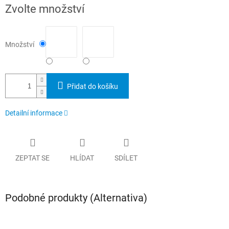
Měrná
Zvolte množství
cena:
Množství
Přidat do košíku
Detailní informace
ZEPTAT SE
HLÍDAT
SDÍLET
Podobné produkty (Alternativa)