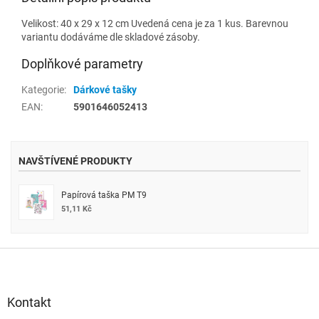
Velikost: 40 x 29 x 12 cm Uvedená cena je za 1 kus. Barevnou
variantu dodáváme dle skladové zásoby.
Doplňkové parametry
Kategorie
:
Dárkové tašky
EAN
:
5901646052413
NAVŠTÍVENÉ PRODUKTY
Papírová taška PM T9
51,11 Kč
Z
á
p
a
Kontakt
t