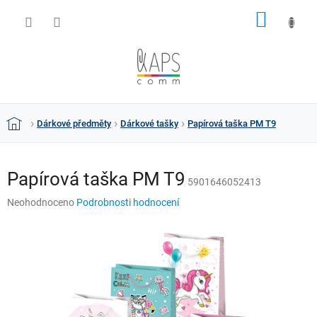
Přejít
NÁKUP
na
obsah
KOŠÍK
Dárkové předměty
Dárkové tašky
Papírová taška PM T9
Domů
Papírová taška PM T9
5901646052413
Průměrné
Neohodnoceno
Podrobnosti hodnocení
hodnocení
produktu
je
0,0
z
5
hvězdiček.