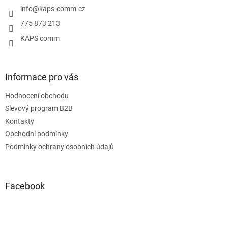
í
info
@
kaps-comm.cz
775 873 213
KAPS comm
Informace pro vás
Hodnocení obchodu
Slevový program B2B
Kontakty
Obchodní podmínky
Podmínky ochrany osobních údajů
Facebook