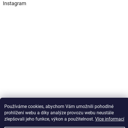
Instagram
Sledovat na Instagramu
Používáme cookies, abychom Vám umožnili pohodlné
prohlížení webu a díky analýze provozu webu neustále
zlepšovali jeho funkce, výkon a použitelnost.
Více informací
Vytvořil Shoptet