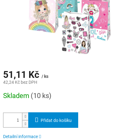
51,11 Kč
/ ks
42,24 Kč bez DPH
Měrná
Skladem
(10 ks)
cena:
Přidat do košíku
Detailní informace