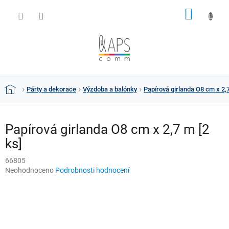
Přejít
NÁKUP
na
obsah
KOŠÍK
Párty a dekorace
Výzdoba a balónky
Papírová girlanda O8 cm x 2,7
Domů
Papírová girlanda O8 cm x 2,7 m [2
ks]
66805
Průměrné
Neohodnoceno
Podrobnosti hodnocení
hodnocení
produktu
je
0,0
z
5