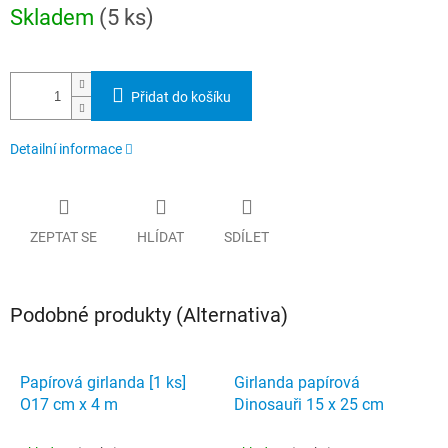
Měrná
Skladem
(5 ks)
cena:
Přidat do košíku
Detailní informace
ZEPTAT SE
HLÍDAT
SDÍLET
Podobné produkty (Alternativa)
Papírová girlanda [1 ks]
Girlanda papírová
O17 cm x 4 m
Dinosauři 15 x 25 cm