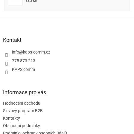
33,3 Kč
Z
á
p
a
Kontakt
t
í
info
@
kaps-comm.cz
775 873 213
KAPS comm
Informace pro vás
Hodnocení obchodu
Slevový program B2B
Kontakty
Obchodní podmínky
Podmínky ochrany osobních údajů