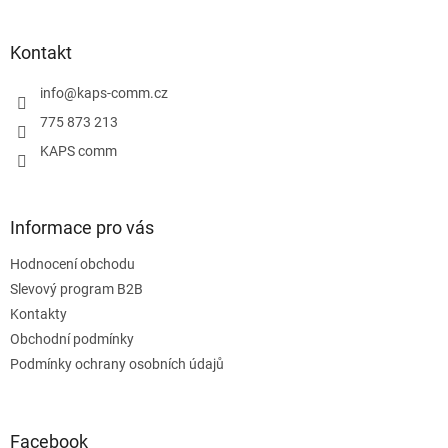
á
p
a
Kontakt
t
í
info
@
kaps-comm.cz
775 873 213
KAPS comm
Informace pro vás
Hodnocení obchodu
Slevový program B2B
Kontakty
Obchodní podmínky
Podmínky ochrany osobních údajů
Facebook