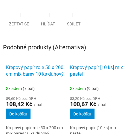
ZEPTAT SE
HLÍDAT
SDÍLET
Podobné produkty (Alternativa)
Krepový papír role 50 x 200
Krepový papír [10 ks] mix
cm mix barev 10 ks duhový
pastel
Skladem
(7 bal)
Skladem
(9 bal)
89,60 Kč bez DPH
83,20 Kč bez DPH
108,42 Kč
100,67 Kč
/ bal
/ bal
Do košíku
Do košíku
Krepový papír role 50 x 200 cm
Krepový papír [10 ks] mix
mix barev 10 ks duhový
pastel