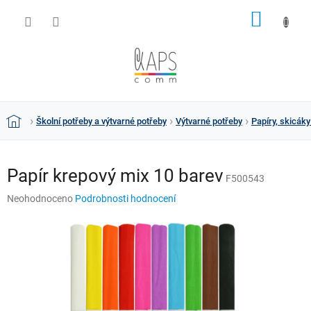
Přejít
NÁKUP
na
obsah
KOŠÍK
Školní potřeby a výtvarné potřeby
Výtvarné potřeby
Papíry, skicáky
Domů
Papír krepový mix 10 barev
F500543
Průměrné
Neohodnoceno
Podrobnosti hodnocení
hodnocení
produktu
je
0,0
z
5
hvězdiček.