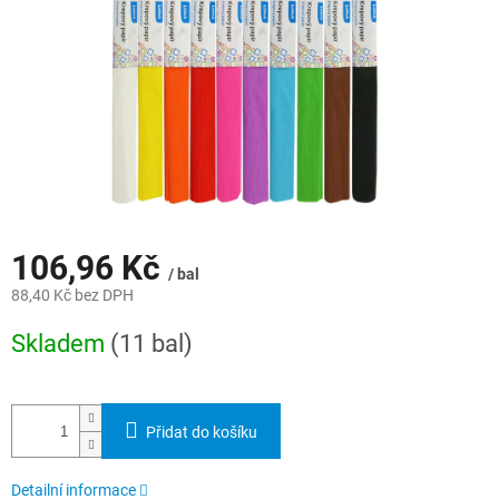
106,96 Kč
/ bal
88,40 Kč bez DPH
Měrná
Skladem
(11 bal)
cena:
Přidat do košíku
Detailní informace