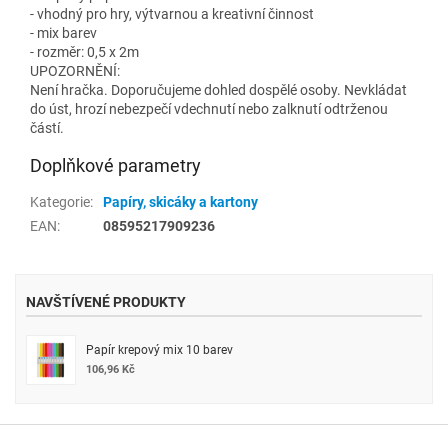
- vhodný pro hry, výtvarnou a kreativní činnost
- mix barev
- rozměr: 0,5 x 2m
UPOZORNĚNÍ:
Není hračka. Doporučujeme dohled dospělé osoby. Nevkládat
do úst, hrozí nebezpečí vdechnutí nebo zalknutí odtrženou
částí.
Doplňkové parametry
Kategorie
:
Papíry, skicáky a kartony
EAN
:
08595217909236
NAVŠTÍVENÉ PRODUKTY
Papír krepový mix 10 barev
106,96 Kč
Z