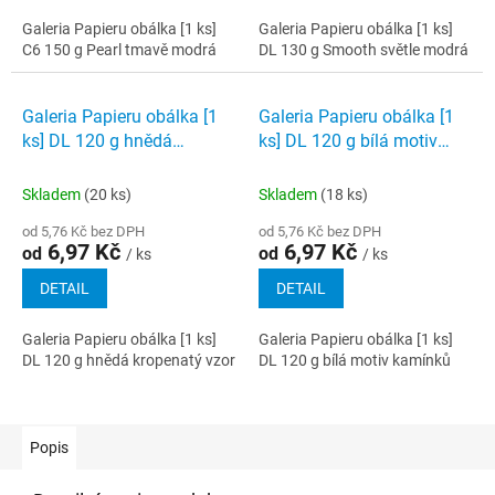
Galeria Papieru obálka [1 ks]
Galeria Papieru obálka [1 ks]
C6 150 g Pearl tmavě modrá
DL 130 g Smooth světle modrá
Galeria Papieru obálka [1
Galeria Papieru obálka [1
ks] DL 120 g hnědá
ks] DL 120 g bílá motiv
kropenatý vzor
kamínků
Skladem
(20 ks)
Skladem
(18 ks)
od 5,76 Kč bez DPH
od 5,76 Kč bez DPH
6,97 Kč
6,97 Kč
od
od
/ ks
/ ks
DETAIL
DETAIL
Galeria Papieru obálka [1 ks]
Galeria Papieru obálka [1 ks]
DL 120 g hnědá kropenatý vzor
DL 120 g bílá motiv kamínků
Popis