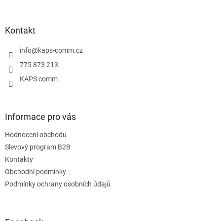
á
p
a
Kontakt
t
í
info
@
kaps-comm.cz
775 873 213
KAPS comm
Informace pro vás
Hodnocení obchodu
Slevový program B2B
Kontakty
Obchodní podmínky
Podmínky ochrany osobních údajů