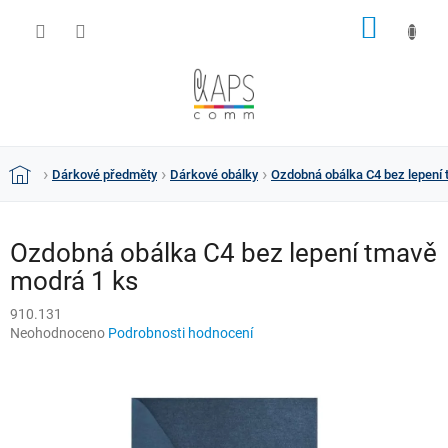
Přejít
NÁKUP
na
obsah
KOŠÍK
Dárkové předměty
Dárkové obálky
Ozdobná obálka C4 bez lepení
Domů
Ozdobná obálka C4 bez lepení tmavě
modrá 1 ks
910.131
Průměrné
Neohodnoceno
Podrobnosti hodnocení
hodnocení
produktu
je
0,0
z
5