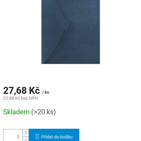
hvězdiček.
27,68 Kč
/ ks
22,88 Kč bez DPH
Měrná
Skladem
(>20 ks)
cena:
Přidat do košíku