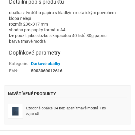
Detailní popis produktu
obálka z tvrdšího papíru s hladkým metalickým povrchem
klopa nelepí
rozměr 236x317 mm
vhodná pro papíry formátu A4
lze použít jako složku s kapacitou 40 listů 80g papíru
barva tmavě modrá
Doplňkové parametry
Kategorie
:
Dárkové obálky
EAN
:
5903069012616
NAVŠTÍVENÉ PRODUKTY
Ozdobná obálka C4 bez lepení tmavě modrá 1 ks
27,68 Kč
Z