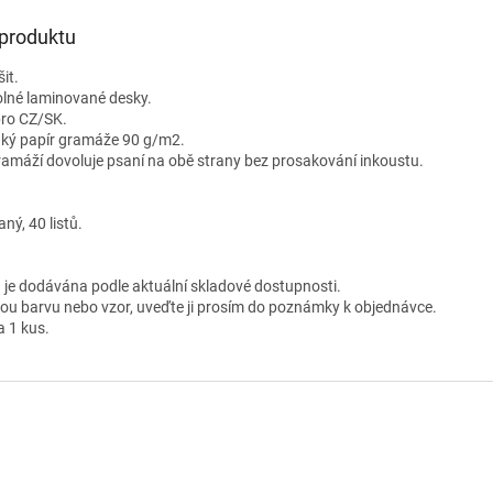
 produktu
it.
lné laminované desky.
pro CZ/SK.
dký papír gramáže 90 g/m2.
ramáží dovoluje psaní na obě strany bez prosakování inkoustu.
ný, 40 listů.
 je dodávána podle aktuální skladové dostupnosti.
nou barvu nebo vzor, uveďte ji prosím do poznámky k objednávce.
a 1 kus.