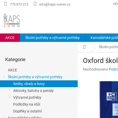
Přejít
HO
775 873 213
info@kaps-comm.cz
na
obsah
AKCE
Školní potřeby a výtvarné potřeby
Kancelářské pot
P
Domů
Školní potř
o
Přeskočit
s
Kategorie
Oxford škol
kategorie
t
r
Průměrné
Neohodnoceno
Podro
AKCE
a
hodnocení
Školní potřeby a výtvarné potřeby
n
produktu
Sešity, obaly a boxy
n
je
0,0
í
Aktovky, batohy a penály
z
p
Výtvarné potřeby
5
a
hvězdiček.
Podložky na stůl
n
Doplňky a ostatní
e