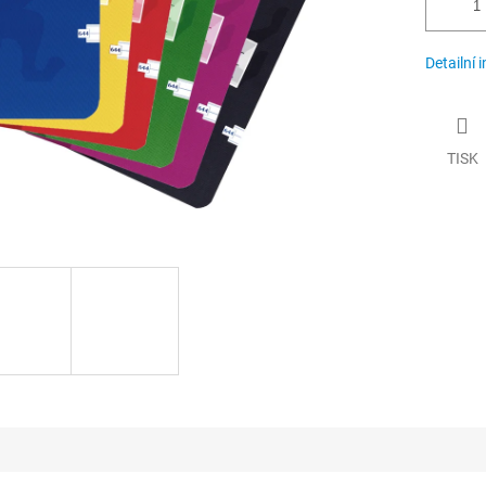
Detailní 
TISK