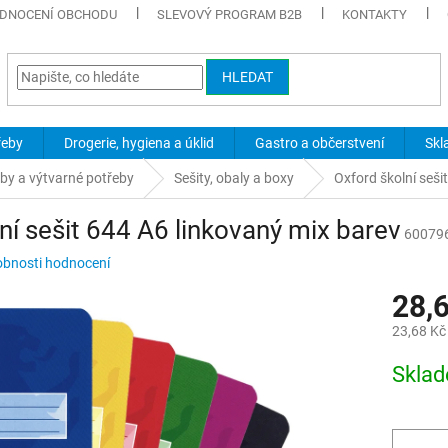
DNOCENÍ OBCHODU
SLEVOVÝ PROGRAM B2B
KONTAKTY
HLEDAT
řeby
Drogerie, hygiena a úklid
Gastro a občerstvení
Skl
eby a výtvarné potřeby
Sešity, obaly a boxy
Oxford školní seši
ní sešit 644 A6 linkovaný mix barev
60079
bnosti hodnocení
28,
23,68 Kč
Měrná
Skla
cena: