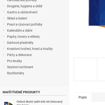
Kancelářské potřeby
l
Drogerie, hygiena a úklid
Gastro a občerstvení
Sklad a balení
Psací a rýsovací potřeby
Kalendáře a diáře
Papíry, tonery a etikety
Dárkové předměty
Kreativní tvoření, hraní a hračky
Párty a dekorace
Pro leváky
Sezónní sortiment
Rychloměry
NAVŠTÍVENÉ PRODUKTY
Popis
Oxford školní sešit 644 A6 linkovaný