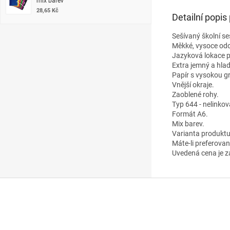
mix barev
28,65 Kč
Detailní popis
Sešívaný školní seš
Měkké, vysoce odo
Jazyková lokace 
Extra jemný a hla
Papír s vysokou g
Vnější okraje.
Zaoblené rohy.
Typ 644 - nelinkova
Formát A6.
Mix barev.
Varianta produktu
Máte-li preferova
Uvedená cena je z
Z
á
p
a
t