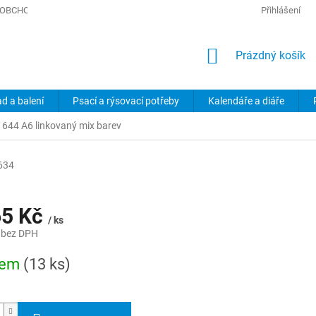
OBCHODNÍ PODMÍNKY
PODMÍNKY OCHRANY OSOBNÍCH ÚDAJŮ
Přihlášení
NÁKUPNÍ
Prázdný košík
KOŠÍK
ad a balení
Psací a rýsovací potřeby
Kalendáře a diáře
t 644 A6 linkovaný mix barev
634
65 Kč
/ ks
 bez DPH
dem
(13 ks)