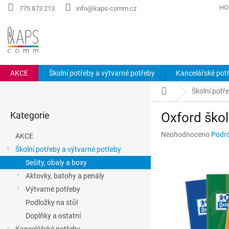
Přejít
HO
775 873 213
info@kaps-comm.cz
na
obsah
AKCE
Školní potřeby a výtvarné potřeby
Kancelářské pot
P
Domů
Školní potř
o
Přeskočit
s
Kategorie
Oxford škol
kategorie
t
r
Průměrné
Neohodnoceno
Podro
AKCE
a
hodnocení
Školní potřeby a výtvarné potřeby
n
produktu
Sešity, obaly a boxy
n
je
0,0
í
Aktovky, batohy a penály
z
p
Výtvarné potřeby
5
a
hvězdiček.
Podložky na stůl
n
Doplňky a ostatní
e