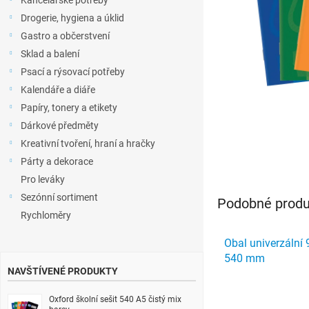
Kancelářské potřeby
l
Drogerie, hygiena a úklid
Gastro a občerstvení
Sklad a balení
Psací a rýsovací potřeby
Kalendáře a diáře
Papíry, tonery a etikety
Dárkové předměty
Kreativní tvoření, hraní a hračky
Párty a dekorace
Pro leváky
Sezónní sortiment
Podobné produk
Rychloměry
Obal univerzální 
540 mm
NAVŠTÍVENÉ PRODUKTY
Oxford školní sešit 540 A5 čistý mix