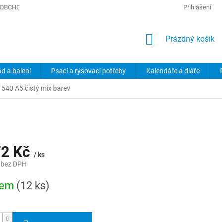
OBCHODNÍ PODMÍNKY
PODMÍNKY OCHRANY OSOBNÍCH ÚDAJŮ
Přihlášení
NÁKUPNÍ
Prázdný košík
KOŠÍK
ad a balení
Psací a rýsovací potřeby
Kalendáře a diáře
t 540 A5 čistý mix barev
72 Kč
/ ks
 bez DPH
dem
(12 ks)