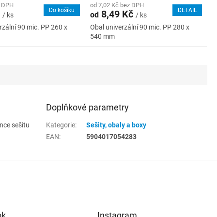
z DPH
od 7,02 Kč bez DPH
Do košíku
DETAIL
č
8,49 Kč
od
/ ks
/ ks
rzální 90 mic. PP 260 x
Obal univerzální 90 mic. PP 280 x
540 mm
Doplňkové parametry
nce sešitu
Kategorie
:
Sešity, obaly a boxy
EAN
:
5904017054283
ok
Instagram