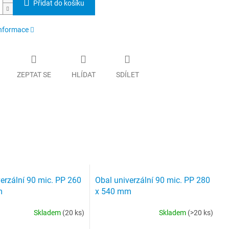
Přidat do košíku
informace
ZEPTAT SE
HLÍDAT
SDÍLET
erzální 90 mic. PP 260
Obal univerzální 90 mic. PP 280
m
x 540 mm
Skladem
(20 ks)
Skladem
(>20 ks)