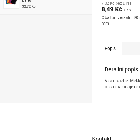
barev
7,02 Kč bez DPH
32,72 Kč
8,49 Kč
/ ks
Obal univerzální 90
mm
Popis
Detailní popis
V šité vazbě. Měk
místo na údaje o u
Z
á
p
a
t
Kontakt