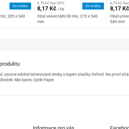
6,75 Kč bez DPH
6,75 Kč be
Do košíku
Do košíku
8,17 Kč
8,17 K
/ ks
 mic, 285 x 540
Obal univerzální 90 mic, 270 x 540
Obal unive
mm
540 mm
 produktu
ké, vysoce odolné laminované desky s logem značky Oxford. Na první strá
živateli. Mix barev, Optik Paper
Informace pro vás
Facebo