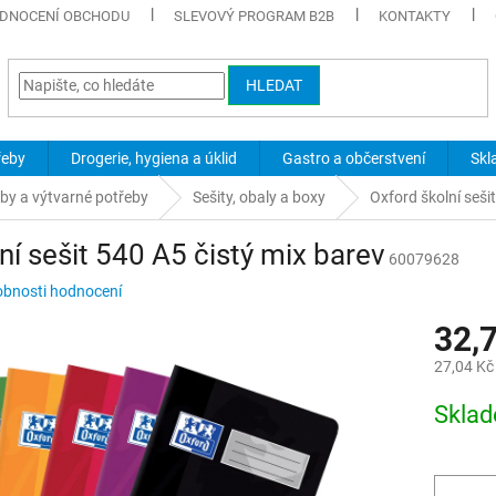
DNOCENÍ OBCHODU
SLEVOVÝ PROGRAM B2B
KONTAKTY
HLEDAT
řeby
Drogerie, hygiena a úklid
Gastro a občerstvení
Skl
eby a výtvarné potřeby
Sešity, obaly a boxy
Oxford školní seši
ní sešit 540 A5 čistý mix barev
60079628
bnosti hodnocení
32,
27,04 Kč
Měrná
Skla
cena: