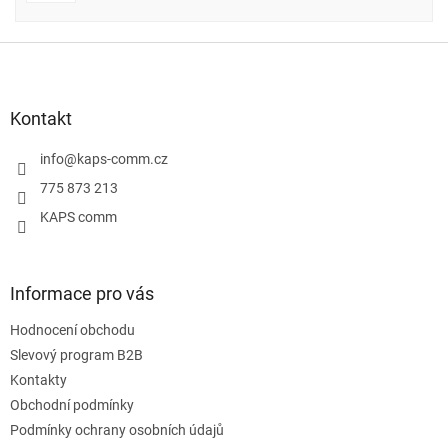
Z
á
p
a
Kontakt
t
í
info
@
kaps-comm.cz
775 873 213
KAPS comm
Informace pro vás
Hodnocení obchodu
Slevový program B2B
Kontakty
Obchodní podmínky
Podmínky ochrany osobních údajů