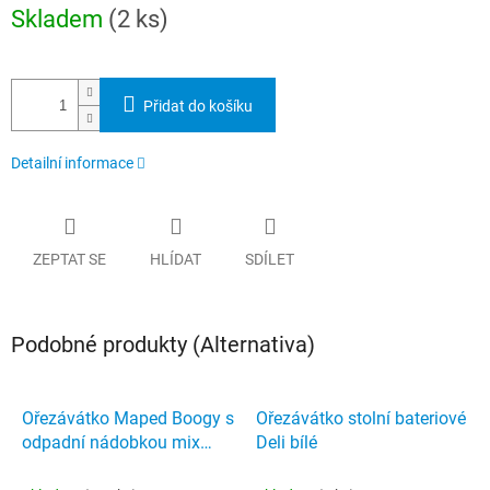
Měrná
Skladem
(2 ks)
cena:
Přidat do košíku
Detailní informace
ZEPTAT SE
HLÍDAT
SDÍLET
Podobné produkty (Alternativa)
Ořezávátko Maped Boogy s
Ořezávátko stolní bateriové
odpadní nádobkou mix
Deli bílé
barev 1 otvor