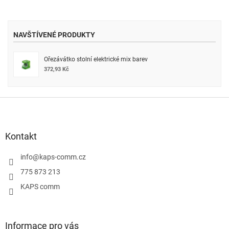
NAVŠTÍVENÉ PRODUKTY
Ořezávátko stolní elektrické mix barev
372,93 Kč
Z
á
p
a
Kontakt
t
í
info
@
kaps-comm.cz
775 873 213
KAPS comm
Informace pro vás