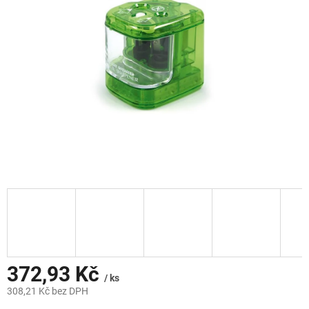
hvězdiček.
372,93 Kč
/ ks
308,21 Kč bez DPH