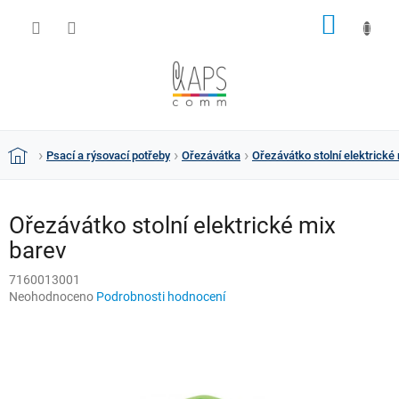
Přejít
NÁKUP
na
obsah
KOŠÍK
Psací a rýsovací potřeby
Ořezávátka
Ořezávátko stolní elektrické
Domů
Ořezávátko stolní elektrické mix
barev
7160013001
Průměrné
Neohodnoceno
Podrobnosti hodnocení
hodnocení
produktu
je
0,0
z
5