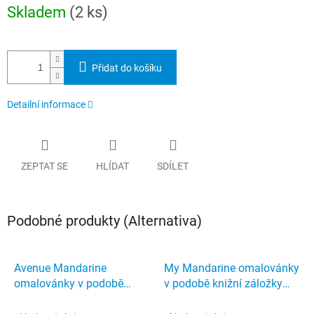
Měrná
Skladem
(2 ks)
cena:
Přidat do košíku
Detailní informace
ZEPTAT SE
HLÍDAT
SDÍLET
Podobné produkty (Alternativa)
Avenue Mandarine
My Mandarine omalovánky
omalovánky v podobě
v podobě knižní záložky
knižní záložky Wild
Manga Dream