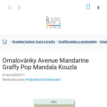
Přejít
NÁKUP
na
obsah
KOŠÍK
Kreativní tvoření, hraní a hračky
Vystřihovánky a omalovánky
Omal
Domů
Omalovánky Avenue Mandarine
Graffy Pop Mandala Kouzla
0144/0000071
Průměrné
Neohodnoceno
Podrobnosti hodnocení
hodnocení
produktu
je
0,0
z
5