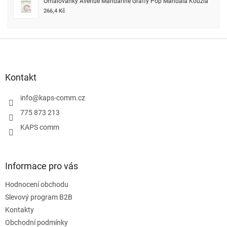
Omalovánky Avenue Mandarine Graffy Pop Mandala Kouzla
266,4 Kč
Z
á
p
a
Kontakt
t
í
info
@
kaps-comm.cz
775 873 213
KAPS comm
Informace pro vás
Hodnocení obchodu
Slevový program B2B
Kontakty
Obchodní podmínky