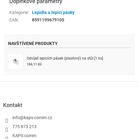
Doplňkové parametry
Kategorie
:
Lepidla a lepicí pásky
EAN
:
8591199679105
NAVŠTÍVENÉ PRODUKTY
Odvíječ lepicích pásek (plastový) na stůl [1 ks]
184,11 Kč
Z
á
p
a
Kontakt
t
í
info
@
kaps-comm.cz
775 873 213
KAPS comm