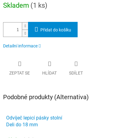
Měrná
Skladem
(1 ks)
cena:
Přidat do košíku
Detailní informace
ZEPTAT SE
HLÍDAT
SDÍLET
Podobné produkty (Alternativa)
Odvíječ lepicí pásky stolní
Deli do 18 mm