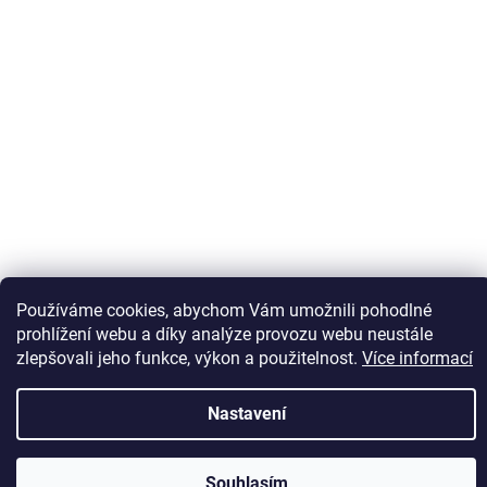
Sledovat na Instagramu
Používáme cookies, abychom Vám umožnili pohodlné
prohlížení webu a díky analýze provozu webu neustále
zlepšovali jeho funkce, výkon a použitelnost.
Více informací
Vytvořil Shoptet
Nastavení
Copyright 2026
Kaps comm
. Všechna práva vyhrazena.
Souhlasím