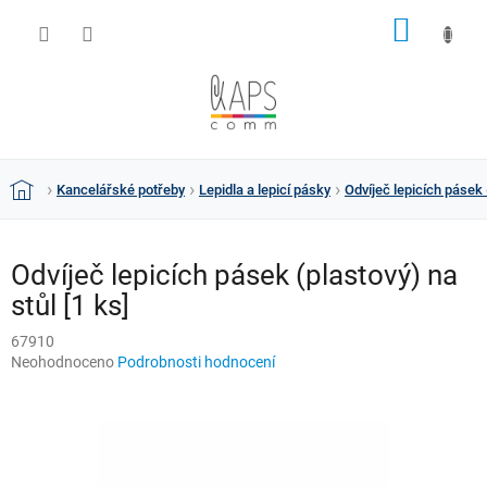
Přejít
NÁKUP
na
obsah
KOŠÍK
Kancelářské potřeby
Lepidla a lepicí pásky
Odvíječ lepicích pásek 
Domů
Odvíječ lepicích pásek (plastový) na
stůl [1 ks]
67910
Průměrné
Neohodnoceno
Podrobnosti hodnocení
hodnocení
produktu
je
0,0
z
5