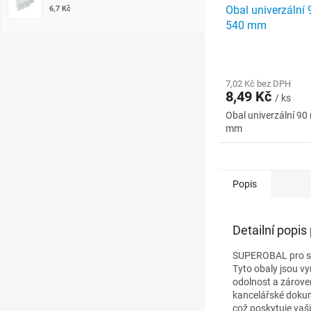
Obal univerzální 
6,7 Kč
540 mm
7,02 Kč bez DPH
8,49 Kč
/ ks
Obal univerzální 90
mm
Popis
Detailní popis
SUPEROBAL pro se
Tyto obaly jsou vy
odolnost a zároveň
kancelářské dokum
což poskytuje vaš