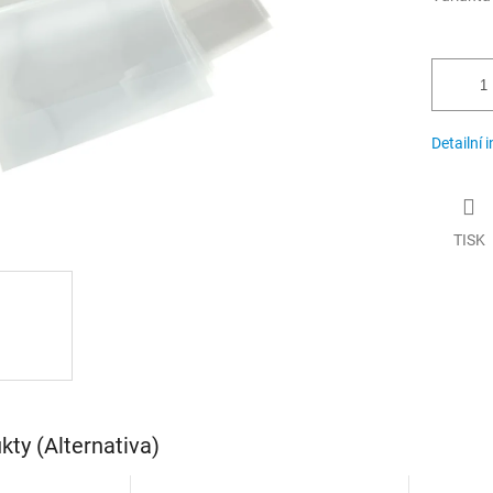
Detailní 
TISK
ty (Alternativa)