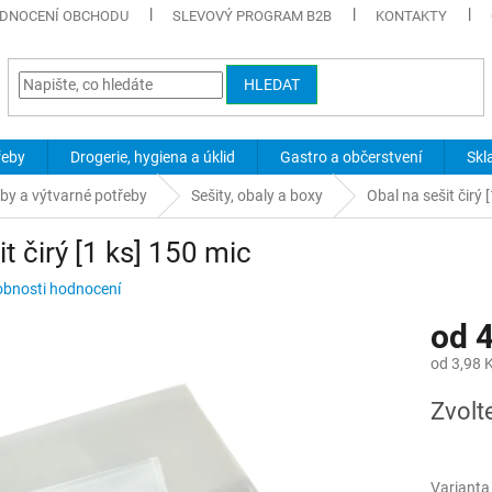
DNOCENÍ OBCHODU
SLEVOVÝ PROGRAM B2B
KONTAKTY
HLEDAT
řeby
Drogerie, hygiena a úklid
Gastro a občerstvení
Skl
eby a výtvarné potřeby
Sešity, obaly a boxy
Obal na sešit čirý 
t čirý [1 ks] 150 mic
bnosti hodnocení
od
4
od
3,98 
Měrná
Zvolt
cena:
Varianta