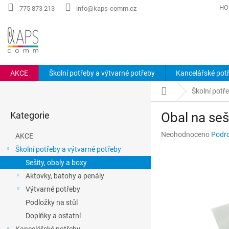
Přejít
HO
775 873 213
info@kaps-comm.cz
na
obsah
AKCE
Školní potřeby a výtvarné potřeby
Kancelářské pot
P
Domů
Školní potř
o
Přeskočit
s
Kategorie
Obal na seši
kategorie
t
r
Průměrné
Neohodnoceno
Podro
AKCE
a
hodnocení
Školní potřeby a výtvarné potřeby
n
produktu
Sešity, obaly a boxy
n
je
0,0
í
Aktovky, batohy a penály
z
p
Výtvarné potřeby
5
a
hvězdiček.
Podložky na stůl
n
Doplňky a ostatní
e