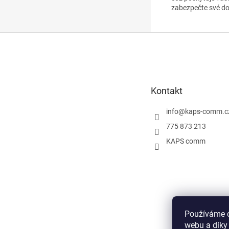
zabezpečte své do
Z
á
p
a
t
Kontakt
í
info
@
kaps-comm.c
775 873 213
KAPS comm
Používáme c
webu a díky