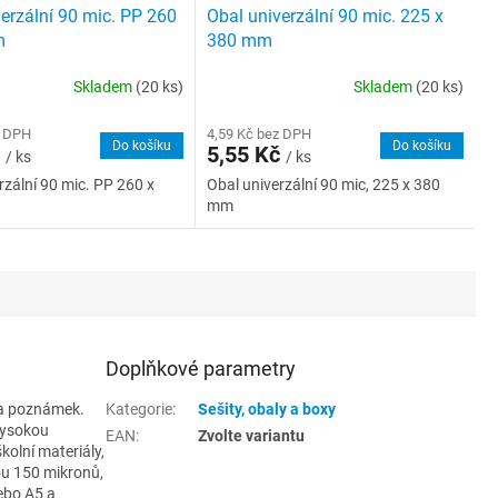
erzální 90 mic. PP 260
Obal univerzální 90 mic. 225 x
m
380 mm
Skladem
(20 ks)
Skladem
(20 ks)
z DPH
4,59 Kč bez DPH
Do košíku
Do košíku
č
5,55 Kč
/ ks
/ ks
rzální 90 mic. PP 260 x
Obal univerzální 90 mic, 225 x 380
mm
Doplňkové parametry
 a poznámek.
Kategorie
:
Sešity, obaly a boxy
 vysokou
EAN
:
Zvolte variantu
kolní materiály,
ou 150 mikronů,
ebo A5 a