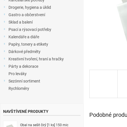
Kancelářské potřeby
l
Drogerie, hygiena a úklid
Gastro a občerstvení
Sklad a balení
Psací a rýsovací potřeby
Kalendáře a diáře
Papíry, tonery a etikety
Dárkové předměty
Kreativní tvoření, hraní a hračky
Párty a dekorace
Pro leváky
Sezónní sortiment
Rychloměry
NAVŠTÍVENÉ PRODUKTY
Podobné produk
Obal na sešit čirý [1 ks] 150 mic