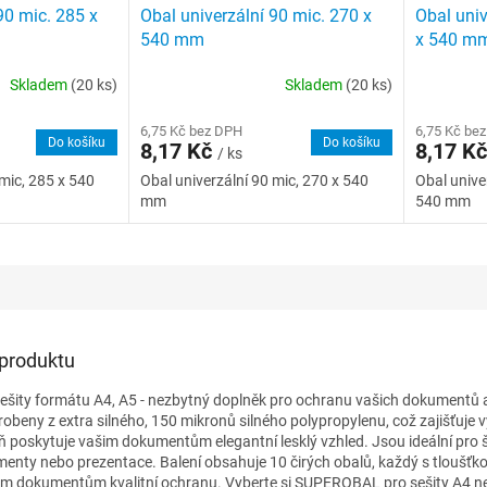
90 mic. 285 x
Obal univerzální 90 mic. 270 x
Obal univ
540 mm
x 540 m
Skladem
(20 ks)
Skladem
(20 ks)
6,75 Kč bez DPH
6,75 Kč be
Do košíku
Do košíku
8,17 Kč
8,17 K
/ ks
 mic, 285 x 540
Obal univerzální 90 mic, 270 x 540
Obal unive
mm
540 mm
 produktu
šity formátu A4, A5 - nezbytný doplněk pro ochranu vašich dokumentů
robeny z extra silného, 150 mikronů silného polypropylenu, což zajišťuje
 poskytuje vašim dokumentům elegantní lesklý vzhled. Jsou ideální pro š
enty nebo prezentace. Balení obsahuje 10 čirých obalů, každý s tloušťk
im dokumentům kvalitní ochranu. Vyberte si SUPEROBAL pro sešity A4 n