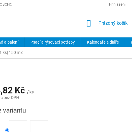
OBCHODNÍ PODMÍNKY
PODMÍNKY OCHRANY OSOBNÍCH ÚDAJŮ
Přihlášení
NÁKUPNÍ
Prázdný košík
KOŠÍK
ad a balení
Psací a rýsovací potřeby
Kalendáře a diáře
[1 ks] 150 mic
,82 Kč
/ ks
Kč
bez DPH
e variantu