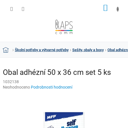
Přejít
NÁKUP
na
obsah
KOŠÍK
Školní potřeby a výtvarné potřeby
Sešity, obaly a boxy
Obal adhézní
Domů
Obal adhézní 50 x 36 cm set 5 ks
1032138
Průměrné
Neohodnoceno
Podrobnosti hodnocení
hodnocení
produktu
je
0,0
z
5
hvězdiček.