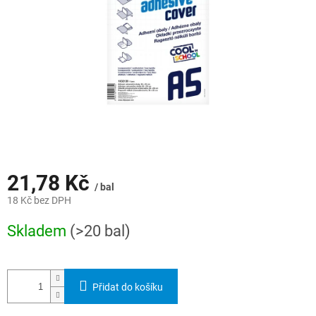
21,78 Kč
/ bal
18 Kč bez DPH
Měrná
Skladem
(>20 bal)
cena:
Přidat do košíku