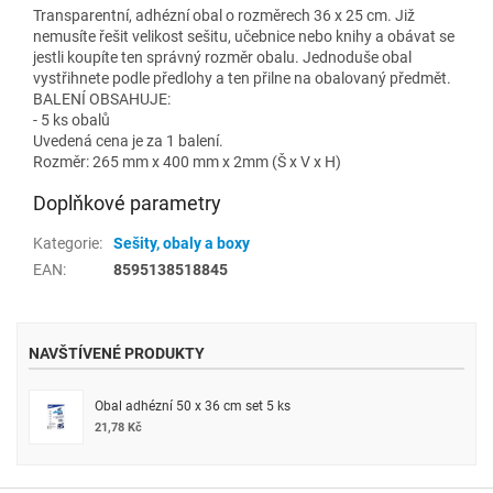
Transparentní, adhézní obal o rozměrech 36 x 25 cm. Již
nemusíte řešit velikost sešitu, učebnice nebo knihy a obávat se
jestli koupíte ten správný rozměr obalu. Jednoduše obal
vystřihnete podle předlohy a ten přilne na obalovaný předmět.
BALENÍ OBSAHUJE:
- 5 ks obalů
Uvedená cena je za 1 balení.
Rozměr: 265 mm x 400 mm x 2mm (Š x V x H)
Doplňkové parametry
Kategorie
:
Sešity, obaly a boxy
EAN
:
8595138518845
NAVŠTÍVENÉ PRODUKTY
Obal adhézní 50 x 36 cm set 5 ks
21,78 Kč