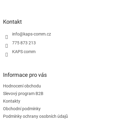
Z
á
p
a
Kontakt
t
í
info
@
kaps-comm.cz
775 873 213
KAPS comm
Informace pro vás
Hodnocení obchodu
Slevový program B2B
Kontakty
Obchodní podmínky
Podmínky ochrany osobních údajů