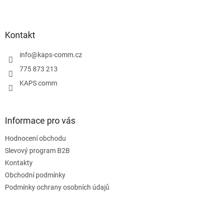
Z
á
p
a
Kontakt
t
í
info
@
kaps-comm.cz
775 873 213
KAPS comm
Informace pro vás
Hodnocení obchodu
Slevový program B2B
Kontakty
Obchodní podmínky
Podmínky ochrany osobních údajů