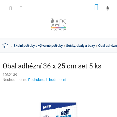
Přejít
NÁKUP
na
obsah
KOŠÍK
Školní potřeby a výtvarné potřeby
Sešity, obaly a boxy
Obal adhézní
Domů
Obal adhézní 36 x 25 cm set 5 ks
1032139
Průměrné
Neohodnoceno
Podrobnosti hodnocení
hodnocení
produktu
je
0,0
z
5
hvězdiček.