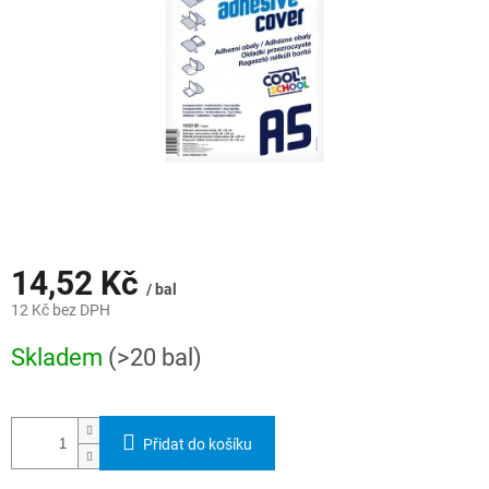
14,52 Kč
/ bal
12 Kč bez DPH
Měrná
Skladem
(>20 bal)
cena:
Přidat do košíku