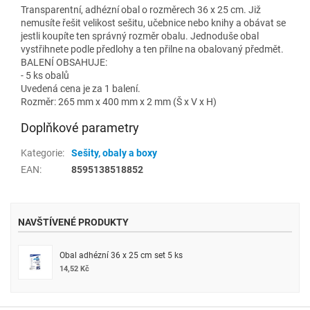
Transparentní, adhézní obal o rozměrech 36 x 25 cm. Již
nemusíte řešit velikost sešitu, učebnice nebo knihy a obávat se
jestli koupíte ten správný rozměr obalu. Jednoduše obal
vystřihnete podle předlohy a ten přilne na obalovaný předmět.
BALENÍ OBSAHUJE:
- 5 ks obalů
Uvedená cena je za 1 balení.
Rozměr: 265 mm x 400 mm x 2 mm (Š x V x H)
Doplňkové parametry
Kategorie
:
Sešity, obaly a boxy
EAN
:
8595138518852
NAVŠTÍVENÉ PRODUKTY
Obal adhézní 36 x 25 cm set 5 ks
14,52 Kč