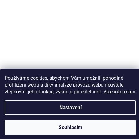
Sledovat na Instagramu
Používáme cookies, abychom Vám umožnili pohodlné
prohlížení webu a díky analýze provozu webu neustále
zlepšovali jeho funkce, výkon a použitelnost.
Více informací
Vytvořil Shoptet
Nastavení
Copyright 2026
Kaps comm
. Všechna práva vyhrazena.
Souhlasím