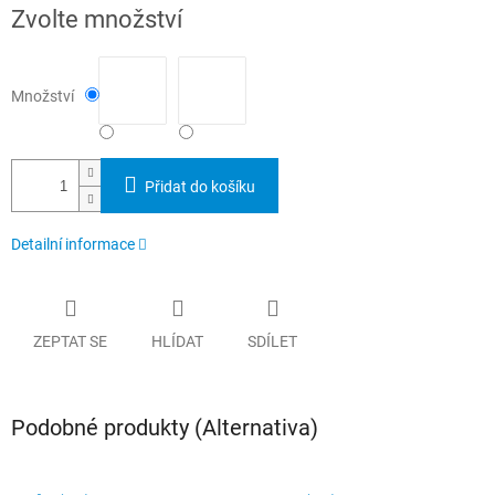
Měrná
Zvolte množství
cena:
Množství
Přidat do košíku
Detailní informace
ZEPTAT SE
HLÍDAT
SDÍLET
Podobné produkty (Alternativa)