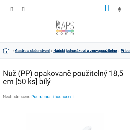
Přejít
NÁKUP
na
obsah
KOŠÍK
Gastro a občerstvení
Nádobí jednorázové a znovupoužitelné
Příbo
Domů
Nůž (PP) opakovaně použitelný 18,5
cm [50 ks] bílý
Průměrné
Neohodnoceno
Podrobnosti hodnocení
hodnocení
produktu
je
0,0
z
5