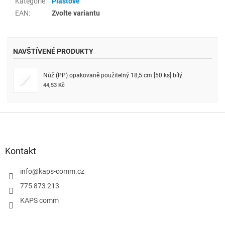
Kategorie
:
Plastové
EAN
:
Zvolte variantu
NAVŠTÍVENÉ PRODUKTY
Nůž (PP) opakovaně použitelný 18,5 cm [50 ks] bílý
44,53 Kč
Z
á
p
a
Kontakt
t
í
info
@
kaps-comm.cz
775 873 213
KAPS comm