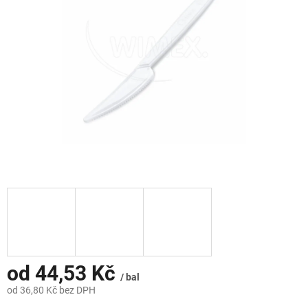
hvězdiček.
od
44,53 Kč
/ bal
od
36,80 Kč
bez DPH