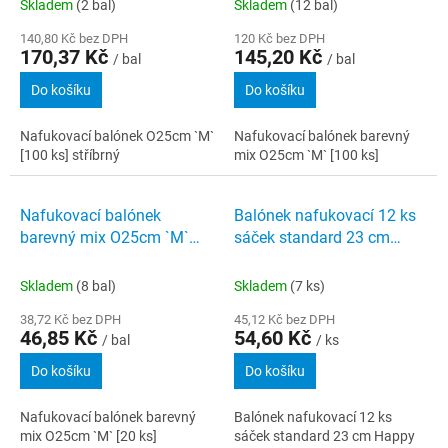
Skladem
(2 bal)
Skladem
(12 bal)
140,80 Kč bez DPH
120 Kč bez DPH
170,37 Kč
145,20 Kč
/ bal
/ bal
Do košíku
Do košíku
Nafukovací balónek O25cm `M`
Nafukovací balónek barevný
[100 ks] stříbrný
mix O25cm `M` [100 ks]
Nafukovací balónek
Balónek nafukovací 12 ks
barevný mix O25cm `M`
sáček standard 23 cm
[20 ks]
Happy Birthday mix
Skladem
(8 bal)
Skladem
(7 ks)
38,72 Kč bez DPH
45,12 Kč bez DPH
46,85 Kč
54,60 Kč
/ bal
/ ks
Do košíku
Do košíku
Nafukovací balónek barevný
Balónek nafukovací 12 ks
mix O25cm `M` [20 ks]
sáček standard 23 cm Happy