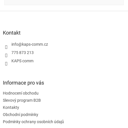
Z
á
p
a
Kontakt
t
í
info
@
kaps-comm.cz
775 873 213
KAPS comm
Informace pro vás
Hodnocení obchodu
Slevový program B2B
Kontakty
Obchodní podmínky
Podmínky ochrany osobních údajů