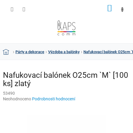
Přejít
NÁKUP
na
obsah
KOŠÍK
Párty a dekorace
Výzdoba a balónky
Nafukovací balónek O25cm `M
Domů
Nafukovací balónek O25cm `M` [100
ks] zlatý
53490
Průměrné
Neohodnoceno
Podrobnosti hodnocení
hodnocení
produktu
je
0,0
z
5