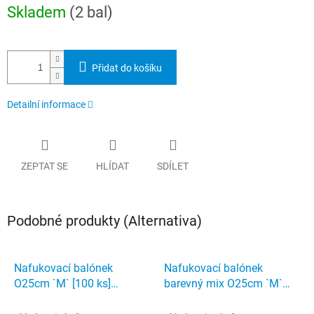
Měrná
Skladem
(2 bal)
cena:
Přidat do košíku
Detailní informace
ZEPTAT SE
HLÍDAT
SDÍLET
Podobné produkty (Alternativa)
Nafukovací balónek
Nafukovací balónek
O25cm `M` [100 ks]
barevný mix O25cm `M`
stříbrný
[100 ks]