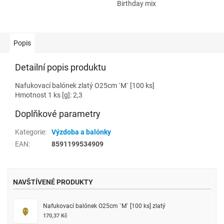
Birthday mix
Popis
Detailní popis produktu
Nafukovací balónek zlatý O25cm `M` [100 ks]
Hmotnost 1 ks [g]: 2,3
Doplňkové parametry
Kategorie
:
Výzdoba a balónky
EAN
:
8591199534909
NAVŠTÍVENÉ PRODUKTY
Nafukovací balónek O25cm `M` [100 ks] zlatý
170,37 Kč