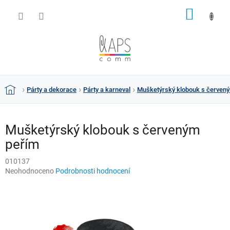
Přejít
NÁKUP
na
obsah
KOŠÍK
Párty a dekorace
Párty a karneval
Mušketýrský klobouk s červen
Domů
Mušketýrský klobouk s červeným
peřím
010137
Průměrné
Neohodnoceno
Podrobnosti hodnocení
hodnocení
produktu
je
0,0
z
5