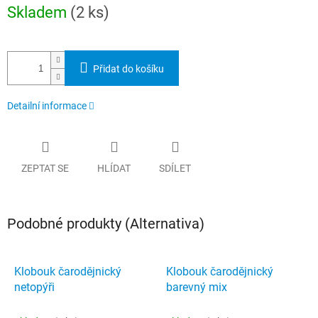
Měrná
Skladem
(2 ks)
cena:
Přidat do košíku
Detailní informace
ZEPTAT SE
HLÍDAT
SDÍLET
Podobné produkty (Alternativa)
Klobouk čarodějnický
Klobouk čarodějnický
netopýři
barevný mix