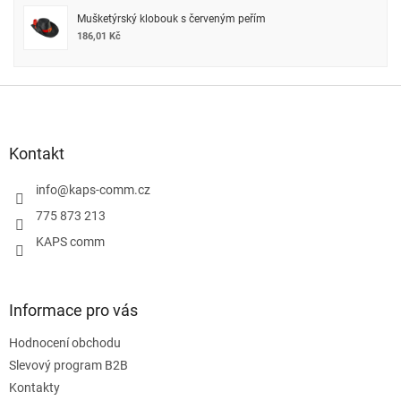
Mušketýrský klobouk s červeným peřím
186,01 Kč
Z
á
p
a
Kontakt
t
í
info
@
kaps-comm.cz
775 873 213
KAPS comm
Informace pro vás
Hodnocení obchodu
Slevový program B2B
Kontakty