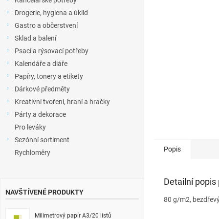
Kancelářské potřeby
l
Drogerie, hygiena a úklid
Gastro a občerstvení
Sklad a balení
Psací a rýsovací potřeby
Kalendáře a diáře
Papíry, tonery a etikety
Dárkové předměty
Kreativní tvoření, hraní a hračky
Párty a dekorace
Pro leváky
Sezónní sortiment
Popis
Rychloměry
Detailní popis
NAVŠTÍVENÉ PRODUKTY
80 g/m2, bezdřevý 
Milimetrový papír A3/20 listů