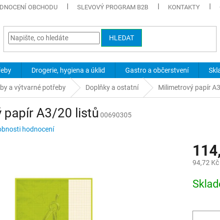
DNOCENÍ OBCHODU
SLEVOVÝ PROGRAM B2B
KONTAKTY
HLEDAT
řeby
Drogerie, hygiena a úklid
Gastro a občerstvení
Skl
eby a výtvarné potřeby
Doplňky a ostatní
Milimetrový papír A3
 papír A3/20 listů
00690305
bnosti hodnocení
114
94,72 Kč
Měrná
Skla
cena: