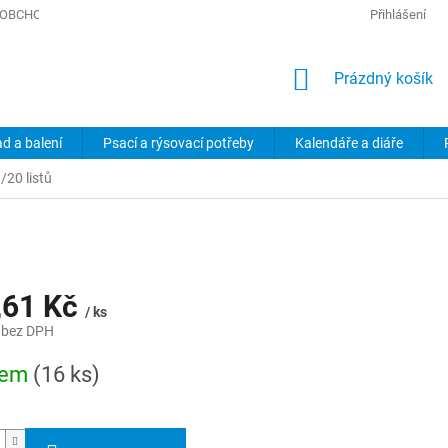
OBCHODNÍ PODMÍNKY
PODMÍNKY OCHRANY OSOBNÍCH ÚDAJŮ
Přihlášení
NÁKUPNÍ
Prázdný košík
KOŠÍK
ad a balení
Psací a rýsovací potřeby
Kalendáře a diáře
/20 listů
,61 Kč
/ ks
 bez DPH
dem
(16 ks)