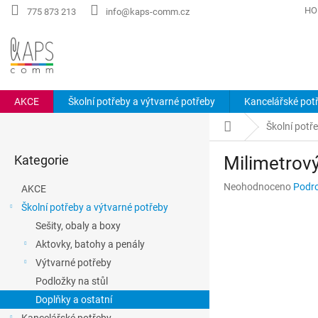
Přejít
HO
775 873 213
info@kaps-comm.cz
na
obsah
AKCE
Školní potřeby a výtvarné potřeby
Kancelářské pot
P
Domů
Školní potř
o
Přeskočit
s
Kategorie
Milimetrový
kategorie
t
r
Průměrné
Neohodnoceno
Podro
AKCE
a
hodnocení
Školní potřeby a výtvarné potřeby
n
produktu
Sešity, obaly a boxy
n
je
0,0
í
Aktovky, batohy a penály
z
p
Výtvarné potřeby
5
a
hvězdiček.
Podložky na stůl
n
Doplňky a ostatní
e