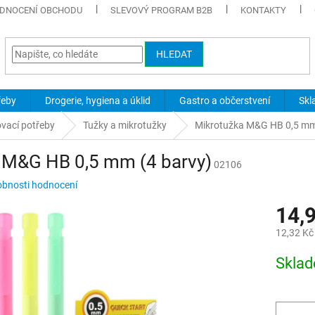
DNOCENÍ OBCHODU
SLEVOVÝ PROGRAM B2B
KONTAKTY
HLEDAT
řeby
Drogerie, hygiena a úklid
Gastro a občerstvení
Skl
ovací potřeby
Tužky a mikrotužky
Mikrotužka M&G HB 0,5 mm
 M&G HB 0,5 mm (4 barvy)
02106
bnosti hodnocení
14,
12,32 Kč
Měrná
Skla
cena: