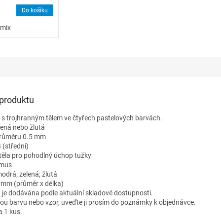
Do košíku
 mix
 produktu
s trojhranným tělem ve čtyřech pastelových barvách.
lená nebo žlutá
průměru 0.5 mm
 (střední)
těla pro pohodlný úchop tužky
smus
odrá; zelená; žlutá
 mm (průměr x délka)
 je dodávána podle aktuální skladové dostupnosti.
nou barvu nebo vzor, uveďte ji prosím do poznámky k objednávce.
a 1 kus.