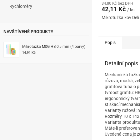
34,80 Kč bez DPH
Rychloměry
42,11 Kč
/ ks
Mikrotužka kov Deli
NAVŠTÍVENÉ PRODUKTY
Popis
Mikrotužka M&G HB 0,5 mm (4 barvy)
14,91 Kč
Detailní popis
Mechanická tužka 
růžová, modrá, ze
grafitová tuha o 
tvrdost grafitu: HB
ergonomický tvar 
stiskací mechani
Varianty ružová; m
Rozměry 10 x 142
Varianta produktu
Máte-li preferova
Uvedená cena je z