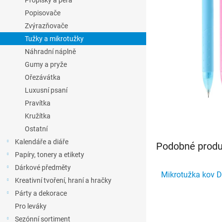
Propisky a pera
l
Popisovače
Zvýrazňovače
Tužky a mikrotužky
Náhradní náplně
Gumy a pryže
Ořezávátka
Luxusní psaní
Pravítka
Kružítka
Ostatní
Kalendáře a diáře
Podobné produk
Papíry, tonery a etikety
Dárkové předměty
Mikrotužka kov D
Kreativní tvoření, hraní a hračky
Párty a dekorace
Pro leváky
Sezónní sortiment