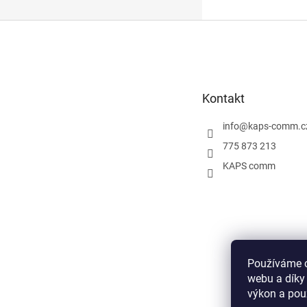
Z
á
p
a
t
Kontakt
í
info
@
kaps-comm.c
775 873 213
KAPS comm
Používáme c
webu a díky
výkon a pou