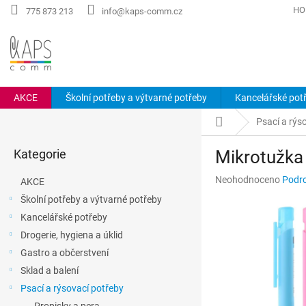
Přejít
HO
775 873 213
info@kaps-comm.cz
na
obsah
AKCE
Školní potřeby a výtvarné potřeby
Kancelářské pot
P
Domů
Psací a rýs
o
Přeskočit
s
Kategorie
Mikrotužka
kategorie
t
r
Průměrné
Neohodnoceno
Podro
AKCE
a
hodnocení
Školní potřeby a výtvarné potřeby
n
produktu
Kancelářské potřeby
n
je
0,0
í
Drogerie, hygiena a úklid
z
p
Gastro a občerstvení
5
a
hvězdiček.
Sklad a balení
n
Psací a rýsovací potřeby
e