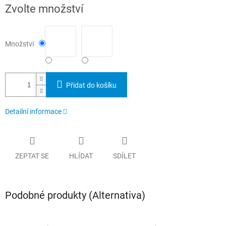
Měrná
Zvolte množství
cena:
Množství
Přidat do košíku
Detailní informace
ZEPTAT SE
HLÍDAT
SDÍLET
Podobné produkty (Alternativa)