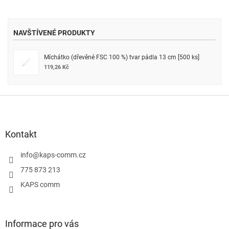
NAVŠTÍVENÉ PRODUKTY
Míchátko (dřevěné FSC 100 %) tvar pádla 13 cm [500 ks]
119,26 Kč
Z
á
p
a
Kontakt
t
í
info
@
kaps-comm.cz
775 873 213
KAPS comm
Informace pro vás