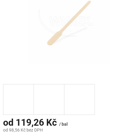
hvězdiček.
od
119,26 Kč
/ bal
od
98,56 Kč
bez DPH