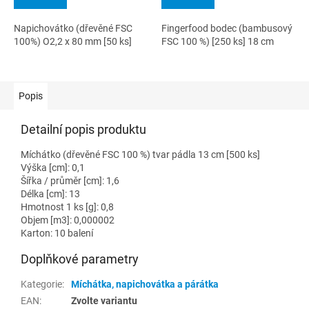
Napichovátko (dřevěné FSC
Fingerfood bodec (bambusový
100%) O2,2 x 80 mm [50 ks]
FSC 100 %) [250 ks] 18 cm
Popis
Detailní popis produktu
Míchátko (dřevěné FSC 100 %) tvar pádla 13 cm [500 ks]
Výška [cm]: 0,1
Šířka / průměr [cm]: 1,6
Délka [cm]: 13
Hmotnost 1 ks [g]: 0,8
Objem [m3]: 0,000002
Karton: 10 balení
Doplňkové parametry
Kategorie
:
Míchátka, napichovátka a párátka
EAN
:
Zvolte variantu