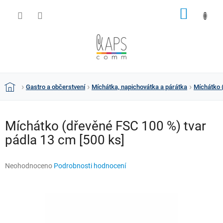
Přejít
NÁKUP
na
obsah
KOŠÍK
Gastro a občerstvení
Míchátka, napichovátka a párátka
Míchátko 
Domů
Míchátko (dřevěné FSC 100 %) tvar
pádla 13 cm [500 ks]
Průměrné
Neohodnoceno
Podrobnosti hodnocení
hodnocení
produktu
je
0,0
z
5