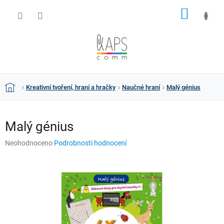
Přejít
NÁKUP
na
obsah
KOŠÍK
Kreativní tvoření, hraní a hračky
Naučné hraní
Malý génius
Domů
Malý génius
Průměrné
Neohodnoceno
Podrobnosti hodnocení
hodnocení
produktu
je
0,0
z
5
hvězdiček.