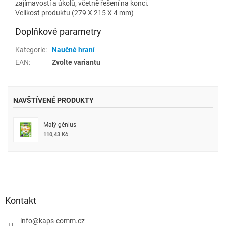
zajímavostí a úkolů, včetně řešení na konci.
Velikost produktu (279 X 215 X 4 mm)
Doplňkové parametry
Kategorie
:
Naučné hraní
EAN
:
Zvolte variantu
NAVŠTÍVENÉ PRODUKTY
Malý génius
110,43 Kč
Z
á
p
a
Kontakt
t
í
info
@
kaps-comm.cz