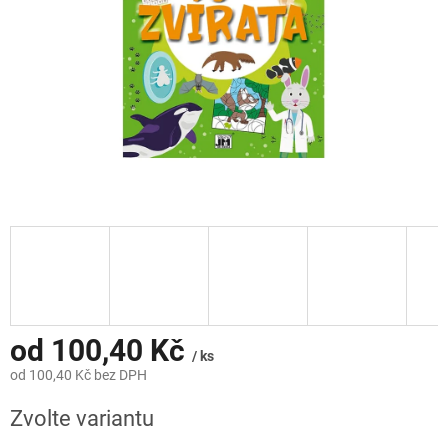
od
100,40 Kč
/ ks
od
100,40 Kč
bez DPH
Měrná
Zvolte variantu
cena: