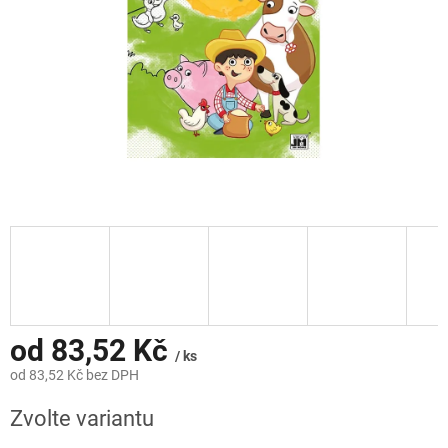
od
83,52 Kč
/ ks
od
83,52 Kč
bez DPH
Měrná
Zvolte variantu
cena: