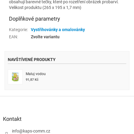
obsahují barevné tečky, které po rozetření obrázek probarví.
Velikost produktu (265 x 195 x 1,7 mm)
Doplňkové parametry
Kategorie
:
Vystřihovánky a omalovánky
EAN
:
Zvolte variantu
NAVŠTÍVENÉ PRODUKTY
Maluj vodou
91,87 Kč
Z
á
p
a
Kontakt
t
í
info
@
kaps-comm.cz