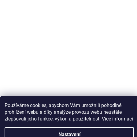
Sledovat na Instagramu
Používáme cookies, abychom Vám umožnili pohodlné
prohlížení webu a díky analýze provozu webu neustále
zlepšovali jeho funkce, výkon a použitelnost.
Více informací
Vytvořil Shoptet
Nastavení