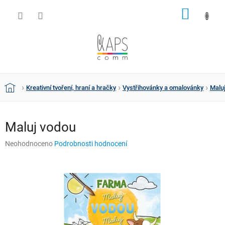
Přejít
NÁKUP
na
obsah
KOŠÍK
Kreativní tvoření, hraní a hračky
Vystřihovánky a omalovánky
Malu
Domů
Maluj vodou
Průměrné
Neohodnoceno
Podrobnosti hodnocení
hodnocení
produktu
je
0,0
z
5
hvězdiček.