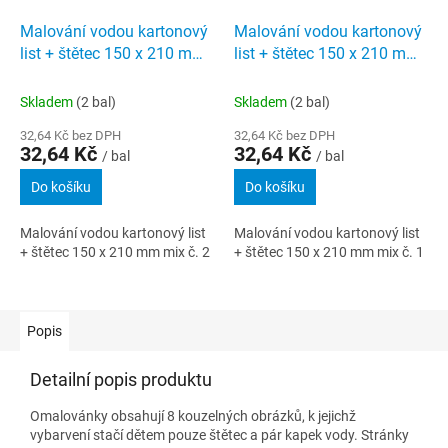
Malování vodou kartonový
Malování vodou kartonový
list + štětec 150 x 210 mm
list + štětec 150 x 210 mm
mix č. 2
mix č. 1
Skladem
(2 bal)
Skladem
(2 bal)
32,64 Kč bez DPH
32,64 Kč bez DPH
32,64 Kč
32,64 Kč
/ bal
/ bal
Do košíku
Do košíku
Malování vodou kartonový list
Malování vodou kartonový list
+ štětec 150 x 210 mm mix č. 2
+ štětec 150 x 210 mm mix č. 1
Popis
Detailní popis produktu
Omalovánky obsahují 8 kouzelných obrázků, k jejichž
vybarvení stačí dětem pouze štětec a pár kapek vody. Stránky