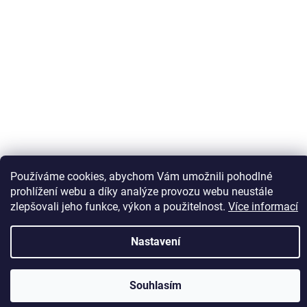
Sledovat na Instagramu
Používáme cookies, abychom Vám umožnili pohodlné
prohlížení webu a díky analýze provozu webu neustále
zlepšovali jeho funkce, výkon a použitelnost.
Více informací
Vytvořil Shoptet
Nastavení
Copyright 2026
Kaps comm
. Všechna práva vyhrazena.
Souhlasím