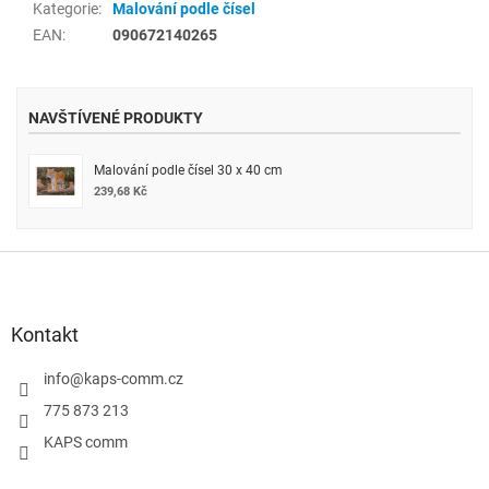
Kategorie
:
Malování podle čísel
EAN
:
090672140265
NAVŠTÍVENÉ PRODUKTY
Malování podle čísel 30 x 40 cm
239,68 Kč
Z
á
p
a
Kontakt
t
í
info
@
kaps-comm.cz
775 873 213
KAPS comm