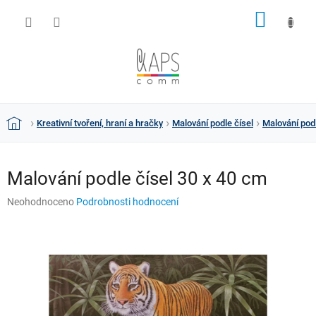
Přejít
NÁKUP
na
obsah
KOŠÍK
Kreativní tvoření, hraní a hračky
Malování podle čísel
Malování podl
Domů
Malování podle čísel 30 x 40 cm
Průměrné
Neohodnoceno
Podrobnosti hodnocení
hodnocení
produktu
je
0,0
z
5
hvězdiček.