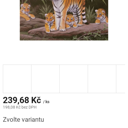
239,68 Kč
/ ks
198,08 Kč bez DPH
Měrná
Zvolte variantu
cena: