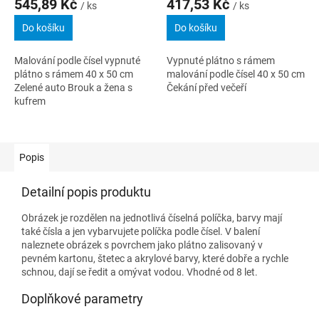
545,89 Kč
417,53 Kč
/ ks
/ ks
Do košíku
Do košíku
Malování podle čísel vypnuté
Vypnuté plátno s rámem
plátno s rámem 40 x 50 cm
malování podle čísel 40 x 50 cm
Zelené auto Brouk a žena s
Čekání před večeří
kufrem
Popis
Detailní popis produktu
Obrázek je rozdělen na jednotlivá číselná políčka, barvy mají
také čísla a jen vybarvujete políčka podle čísel. V balení
naleznete obrázek s povrchem jako plátno zalisovaný v
pevném kartonu, štetec a akrylové barvy, které dobře a rychle
schnou, dají se ředit a omývat vodou. Vhodné od 8 let.
Doplňkové parametry