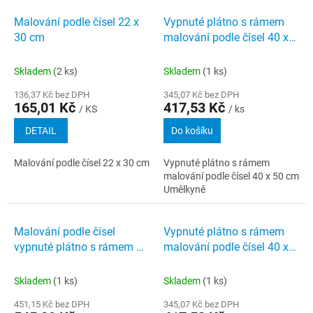
Malování podle čísel 22 x
Vypnuté plátno s rámem
30 cm
malování podle čísel 40 x
50 cm Umělkyně
Skladem
(2 ks)
Skladem
(1 ks)
136,37 Kč bez DPH
345,07 Kč bez DPH
165,01 Kč
417,53 Kč
/ KS
/ ks
DETAIL
Do košíku
Malování podle čísel 22 x 30 cm
Vypnuté plátno s rámem
malování podle čísel 40 x 50 cm
Umělkyně
Malování podle čísel
Vypnuté plátno s rámem
vypnuté plátno s rámem 40
malování podle čísel 40 x
x 50 cm Zelené auto Brouk
50 cm Čekání před večeří
a žena s kufrem
Skladem
(1 ks)
Skladem
(1 ks)
451,15 Kč bez DPH
345,07 Kč bez DPH