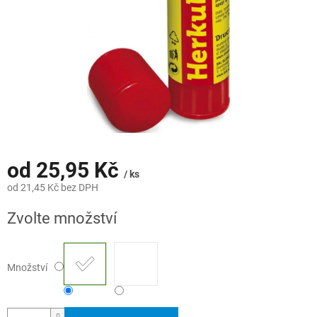
od
25,95 Kč
/ ks
od
21,45 Kč
bez DPH
Měrná
Zvolte množství
cena:
Množství