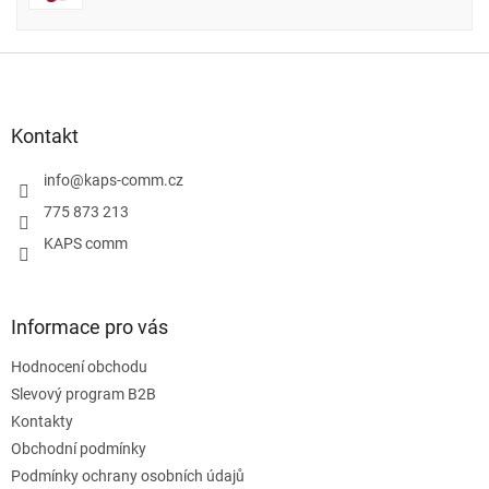
Z
á
p
a
Kontakt
t
í
info
@
kaps-comm.cz
775 873 213
KAPS comm
Informace pro vás
Hodnocení obchodu
Slevový program B2B
Kontakty
Obchodní podmínky
Podmínky ochrany osobních údajů