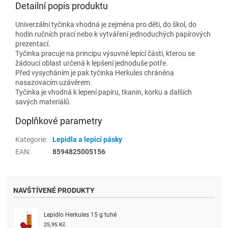
Detailní popis produktu
Univerzální tyčinka vhodná je zejména pro děti, do škol, do
hodin ručních prací nebo k vytváření jednoduchých papírových
prezentací.
Tyčinka pracuje na principu výsuvné lepící části, kterou se
žádoucí oblast určená k lepšení jednoduše potře.
Před vysycháním je pak tyčinka Herkules chráněna
nasazovacím uzávěrem.
Tyčinka je vhodná k lepení papíru, tkanin, korku a dalších
savých materiálů.
Doplňkové parametry
Kategorie
:
Lepidla a lepicí pásky
EAN
:
8594825005156
NAVŠTÍVENÉ PRODUKTY
Lepidlo Herkules 15 g tuhé
25,95 Kč