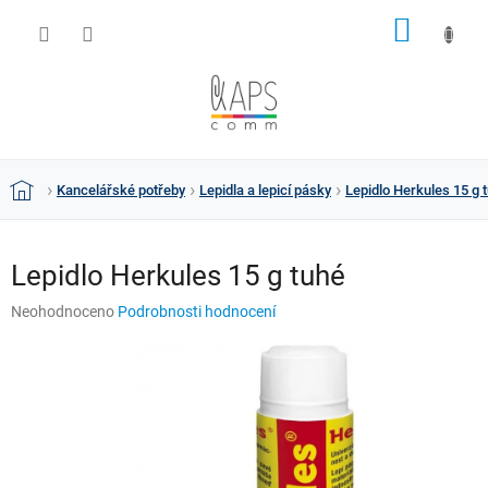
Přejít
NÁKUP
na
obsah
KOŠÍK
Kancelářské potřeby
Lepidla a lepicí pásky
Lepidlo Herkules 15 g 
Domů
Lepidlo Herkules 15 g tuhé
Průměrné
Neohodnoceno
Podrobnosti hodnocení
hodnocení
produktu
je
0,0
z
5
hvězdiček.