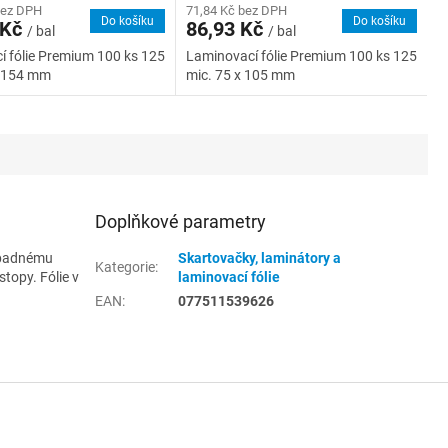
bez DPH
71,84 Kč bez DPH
Do košíku
Do košíku
 Kč
86,93 Kč
/ bal
/ bal
 fólie Premium 100 ks 125
Laminovací fólie Premium 100 ks 125
x 154 mm
mic. 75 x 105 mm
Doplňkové parametry
řípadnému
Skartovačky, laminátory a
Kategorie
:
topy. Fólie v
laminovací fólie
EAN
:
077511539626