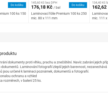
145,60 Kč bez DPH
134,40 Kč 
Do košíku
Do košíku
176,18 Kč
162,62
/ bal
remium 100 ks 150
Laminovací fólie Premium 100 ks 250
Laminovací
mic. 80 x 111 mm
mic. 111 
 produktu
hrání dokumenty proti vlhku, prachu a znečištění. Navíc zabrání jejich p
dokumentů. Laminování fotografií zlepší jejich barevnost, nezanechává s
nů jsou určené k laminaci poznámek, dokumentů a fotografií.
konalou ochranu a vzhled
a rozměrech, v balení 25 ks.