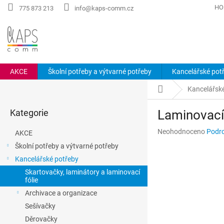
Přejít
HO
775 873 213
info@kaps-comm.cz
na
obsah
AKCE
Školní potřeby a výtvarné potřeby
Kancelářské pot
P
Domů
Kancelářsk
o
Přeskočit
s
Kategorie
Laminovací
kategorie
t
r
Průměrné
Neohodnoceno
Podro
AKCE
a
hodnocení
Školní potřeby a výtvarné potřeby
n
produktu
Kancelářské potřeby
n
je
0,0
í
Skartovačky, laminátory a laminovací
z
fólie
p
5
a
Archivace a organizace
hvězdiček.
n
Sešívačky
e
Děrovačky