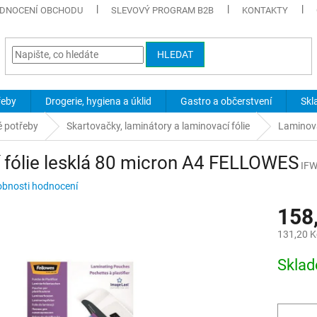
DNOCENÍ OBCHODU
SLEVOVÝ PROGRAM B2B
KONTAKTY
HLEDAT
řeby
Drogerie, hygiena a úklid
Gastro a občerstvení
Skl
é potřeby
Skartovačky, laminátory a laminovací fólie
Laminova
 fólie lesklá 80 micron A4 FELLOWES
IF
bnosti hodnocení
158
131,20 K
Měrná
Skla
cena: