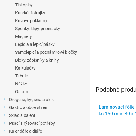
l
Tiskopisy
Korekční strojky
Kovové pokladny
Sponky, klipy, připínáčky
Magnety
Lepidla a lepicí pásky
Samolepicí a poznámkové bločky
Bloky, zápisníky a knihy
Kalkulačky
Tabule
Nůžky
Podobné produk
Ostatní
Drogerie, hygiena a úklid
Laminovací fóli
Gastro a občerstvení
ks 150 mic. 80 
Sklad a balení
Psací a rýsovací potřeby
Kalendáře a diáře