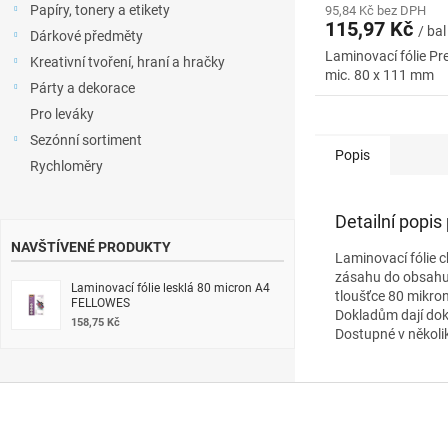
Papíry, tonery a etikety
95,84 Kč bez DPH
115,97 Kč
/ bal
Dárkové předměty
Laminovací fólie P
Kreativní tvoření, hraní a hračky
mic. 80 x 111 mm
Párty a dekorace
Pro leváky
Sezónní sortiment
Popis
Rychloměry
Detailní popis
NAVŠTÍVENÉ PRODUKTY
Laminovací fólie c
zásahu do obsahu 
Laminovací fólie lesklá 80 micron A4
tloušťce 80 mikro
FELLOWES
Dokladům dají do
158,75 Kč
Dostupné v několik
Z
á
p