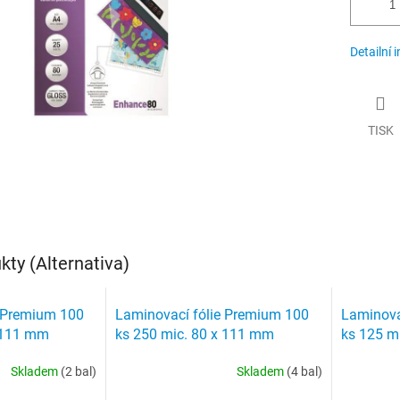
Detailní 
TISK
ty (Alternativa)
e Premium 100
Laminovací fólie Premium 100
Laminova
x 111 mm
ks 250 mic. 80 x 111 mm
ks 125 m
Skladem
(2 bal)
Skladem
(4 bal)