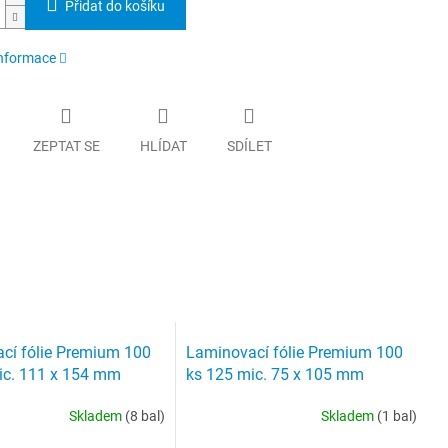
Přidat do košíku
informace
ZEPTAT SE
HLÍDAT
SDÍLET
cí fólie Premium 100
Laminovací fólie Premium 100
ic. 111 x 154 mm
ks 125 mic. 75 x 105 mm
Skladem
(8 bal)
Skladem
(1 bal)