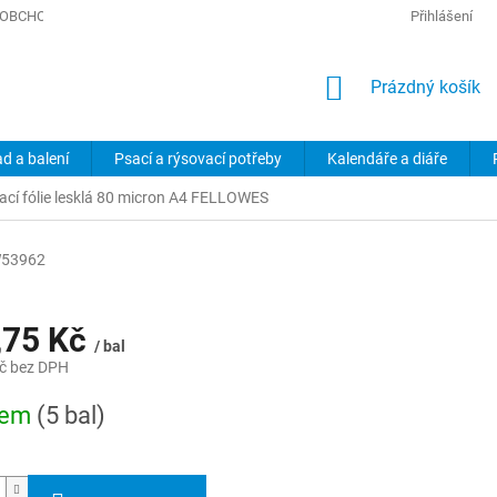
OBCHODNÍ PODMÍNKY
PODMÍNKY OCHRANY OSOBNÍCH ÚDAJŮ
Přihlášení
NÁKUPNÍ
Prázdný košík
KOŠÍK
ad a balení
Psací a rýsovací potřeby
Kalendáře a diáře
cí fólie lesklá 80 micron A4 FELLOWES
W53962
,75 Kč
/ bal
č bez DPH
dem
(5 bal)