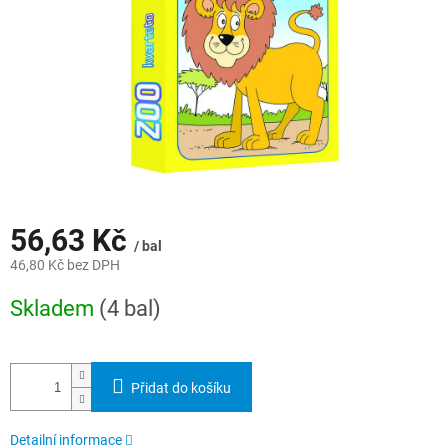
56,63 Kč
/ bal
46,80 Kč bez DPH
Měrná
Skladem
(4 bal)
cena:
Přidat do košíku
Detailní informace