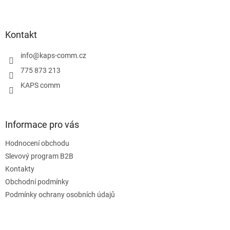
Z
á
p
a
Kontakt
t
í
info
@
kaps-comm.cz
775 873 213
KAPS comm
Informace pro vás
Hodnocení obchodu
Slevový program B2B
Kontakty
Obchodní podmínky
Podmínky ochrany osobních údajů