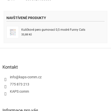
NAVŠTÍVENÉ PRODUKTY
Kuličkové pero gumovací 0,5 modré Funny Cats
33,88 Kč
Z
á
p
a
Kontakt
t
í
info
@
kaps-comm.cz
775 873 213
KAPS comm
Informace pro vás