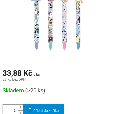
hvězdiček.
33,88 Kč
/ ks
28 Kč bez DPH
Měrná
Skladem
(>20 ks)
cena:
Přidat do košíku