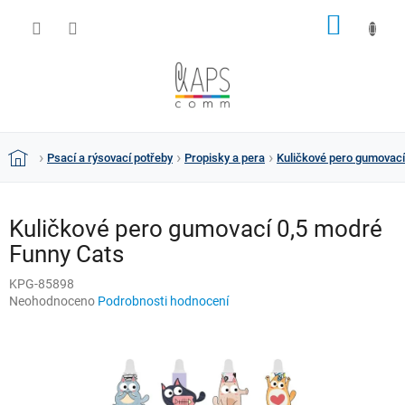
Přejít
NÁKUP
na
obsah
KOŠÍK
Psací a rýsovací potřeby
Propisky a pera
Kuličkové pero gumovací
Domů
Kuličkové pero gumovací 0,5 modré
Funny Cats
KPG-85898
Průměrné
Neohodnoceno
Podrobnosti hodnocení
hodnocení
produktu
je
0,0
z
5