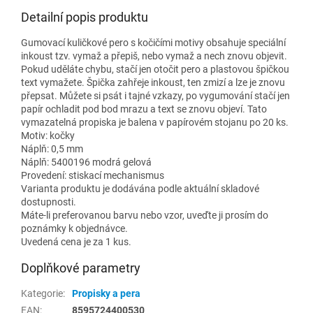
Detailní popis produktu
Gumovací kuličkové pero s kočičími motivy obsahuje speciální
inkoust tzv. vymaž a přepiš, nebo vymaž a nech znovu objevit.
Pokud uděláte chybu, stačí jen otočit pero a plastovou špičkou
text vymažete. Špička zahřeje inkoust, ten zmizí a lze je znovu
přepsat. Můžete si psát i tajné vzkazy, po vygumování stačí jen
papír ochladit pod bod mrazu a text se znovu objeví. Tato
vymazatelná propiska je balena v papírovém stojanu po 20 ks.
Motiv: kočky
Náplň: 0,5 mm
Náplň: 5400196 modrá gelová
Provedení: stiskací mechanismus
Varianta produktu je dodávána podle aktuální skladové
dostupnosti.
Máte-li preferovanou barvu nebo vzor, uveďte ji prosím do
poznámky k objednávce.
Uvedená cena je za 1 kus.
Doplňkové parametry
Kategorie
:
Propisky a pera
EAN
:
8595724400530