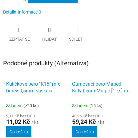
Detailní informace
ZEPTAT SE
HLÍDAT
SDÍLET
Podobné produkty (Alternativa)
Kuličkové pero "K15" mix
Gumovací pero Maped
barev 0,5mm stiskací
Kidy Learn Magic [1 ks] mix
mechanismus modrá
motivů
SCHNEIDER
Skladem
(>20 ks)
Skladem
(16 ks)
9,11 Kč bez DPH
48,96 Kč bez DPH
11,02 Kč
59,24 Kč
/ ks
/ ks
Do košíku
Do košíku