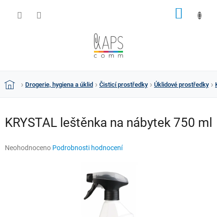
Přejít
NÁKUP
na
obsah
KOŠÍK
Drogerie, hygiena a úklid
Čisticí prostředky
Úklidové prostředky
Domů
KRYSTAL leštěnka na nábytek 750 ml
Průměrné
Neohodnoceno
Podrobnosti hodnocení
hodnocení
produktu
je
0,0
z
5
hvězdiček.