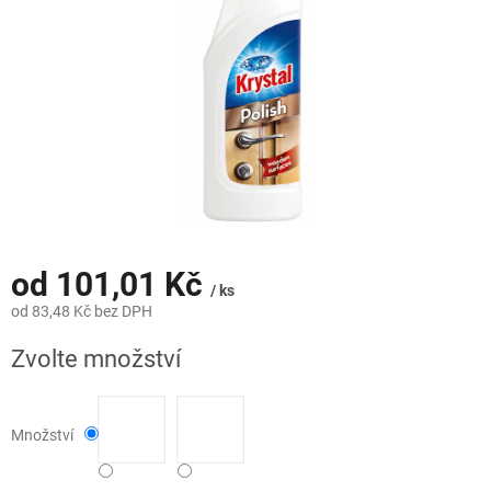
od
101,01 Kč
/ ks
od
83,48 Kč
bez DPH
Měrná
Zvolte množství
cena:
Množství