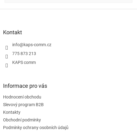
Z
á
p
a
Kontakt
t
í
info
@
kaps-comm.cz
775 873 213
KAPS comm
Informace pro vás
Hodnocení obchodu
Slevový program B2B
Kontakty
Obchodní podmínky
Podmínky ochrany osobních údajů