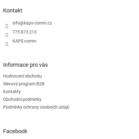
p
a
Kontakt
t
í
info
@
kaps-comm.cz
775 873 213
KAPS comm
Informace pro vás
Hodnocení obchodu
Slevový program B2B
Kontakty
Obchodní podmínky
Podmínky ochrany osobních údajů
Facebook