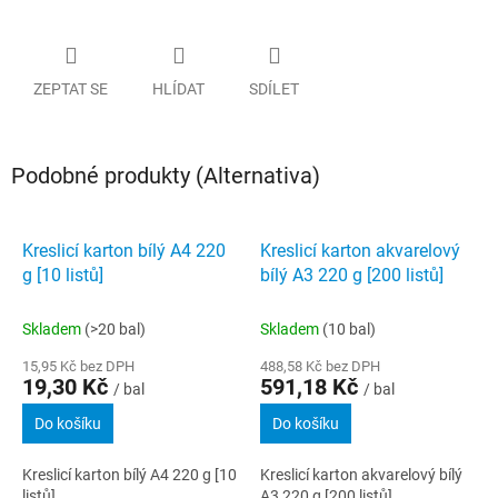
ZEPTAT SE
HLÍDAT
SDÍLET
Podobné produkty (Alternativa)
Kreslicí karton bílý A4 220
Kreslicí karton akvarelový
g [10 listů]
bílý A3 220 g [200 listů]
Skladem
(>20 bal)
Skladem
(10 bal)
15,95 Kč bez DPH
488,58 Kč bez DPH
19,30 Kč
591,18 Kč
/ bal
/ bal
Do košíku
Do košíku
Kreslicí karton bílý A4 220 g [10
Kreslicí karton akvarelový bílý
listů]
A3 220 g [200 listů]