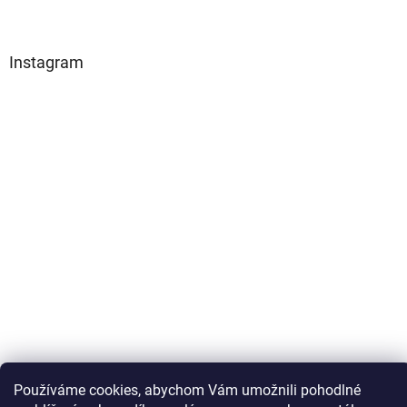
Instagram
Sledovat na Instagramu
Používáme cookies, abychom Vám umožnili pohodlné