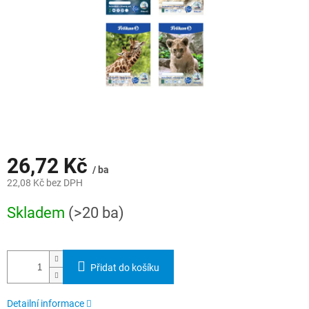
26,72 Kč
/ ba
22,08 Kč bez DPH
Měrná
Skladem
(>20 ba)
cena:
Přidat do košíku
Detailní informace