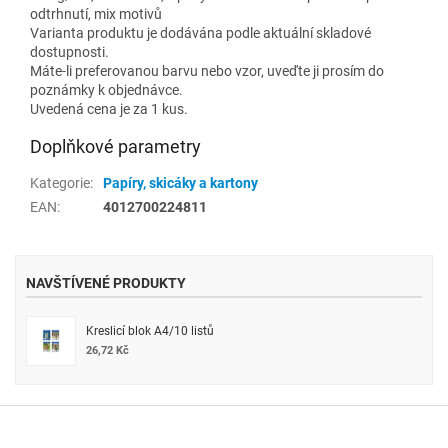
odtrhnutí, mix motivů
Varianta produktu je dodávána podle aktuální skladové
dostupnosti.
Máte-li preferovanou barvu nebo vzor, uveďte ji prosím do
poznámky k objednávce.
Uvedená cena je za 1 kus.
Doplňkové parametry
Kategorie
:
Papíry, skicáky a kartony
EAN
:
4012700224811
NAVŠTÍVENÉ PRODUKTY
Kreslicí blok A4/10 listů
26,72 Kč
Z
á