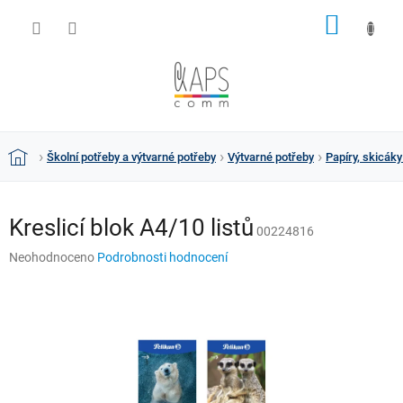
Přejít
NÁKUP
na
obsah
KOŠÍK
Školní potřeby a výtvarné potřeby
Výtvarné potřeby
Papíry, skicáky
Domů
Kreslicí blok A4/10 listů
00224816
Průměrné
Neohodnoceno
Podrobnosti hodnocení
hodnocení
produktu
je
0,0
z
5
hvězdiček.